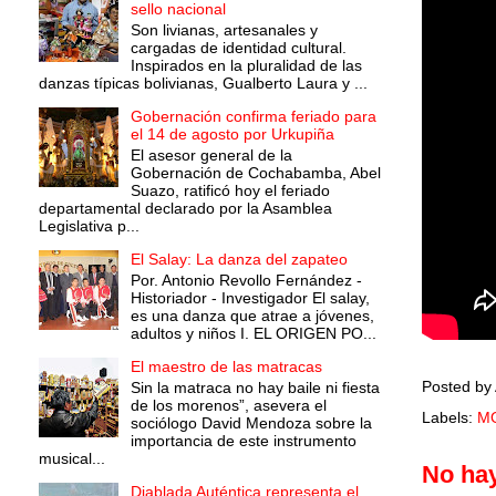
sello nacional
Son livianas, artesanales y
cargadas de identidad cultural.
Inspirados en la pluralidad de las
danzas típicas bolivianas, Gualberto Laura y ...
Gobernación confirma feriado para
el 14 de agosto por Urkupiña
El asesor general de la
Gobernación de Cochabamba, Abel
Suazo, ratificó hoy el feriado
departamental declarado por la Asamblea
Legislativa p...
El Salay: La danza del zapateo
Por. Antonio Revollo Fernández -
Historiador - Investigador El salay,
es una danza que atrae a jóvenes,
adultos y niños I. EL ORIGEN PO...
El maestro de las matracas
Posted by
Sin la matraca no hay baile ni fiesta
de los morenos”, asevera el
Labels:
M
sociólogo David Mendoza sobre la
importancia de este instrumento
musical...
No ha
Diablada Auténtica representa el