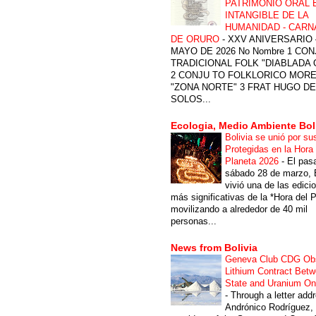
PATRIMONIO ORAL 
INTANGIBLE DE LA
HUMANIDAD - CARN
DE ORURO
-
XXV ANIVERSARIO 
MAYO DE 2026 No Nombre 1 CON
TRADICIONAL FOLK "DIABLADA
2 CONJU TO FOLKLORICO MOR
"ZONA NORTE" 3 FRAT HUGO DE
SOLOS...
Ecologia, Medio Ambiente Bol
Bolivia se unió por su
Protegidas en la Hora 
Planeta 2026
-
El pas
sábado 28 de marzo, B
vivió una de las edici
más significativas de la *Hora del P
movilizando a alrededor de 40 mil
personas...
News from Bolivia
Geneva Club CDG Ob
Lithium Contract Betw
State and Uranium O
-
Through a letter add
Andrónico Rodríguez,