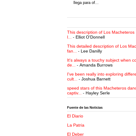
llega para of...
This description of Los Macheteros i
l...
- Elliot O'Donnell
This detailed description of Los Mac
fan...
- Lee Danilly
It's always a touchy subject when c
de...
- Amanda Burrows
I've been really into exploring differ
cult...
- Joshua Barnett
speed stars of this Macheteros danc
captiv...
- Hayley Serle
Fuente de las Noticias
El Diario
La Patria
El Deber