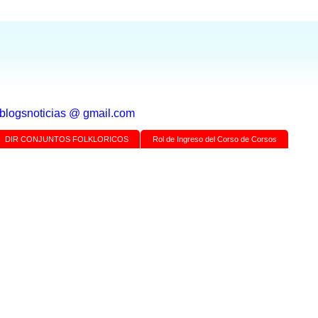
a blogsnoticias @ gmail.com
DIR CONJUNTOS FOLKLORICOS
Rol de Ingreso del Corso de Corsos