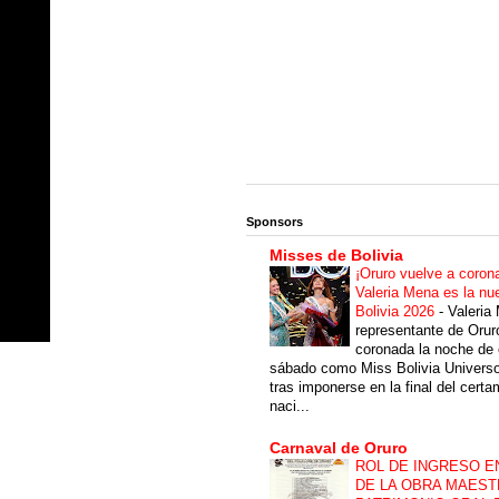
Sponsors
Misses de Bolivia
¡Oruro vuelve a coron
Valeria Mena es la nu
Bolivia 2026
-
Valeria
representante de Orur
coronada la noche de 
sábado como Miss Bolivia Univers
tras imponerse en la final del cert
naci...
Carnaval de Oruro
ROL DE INGRESO E
DE LA OBRA MAEST