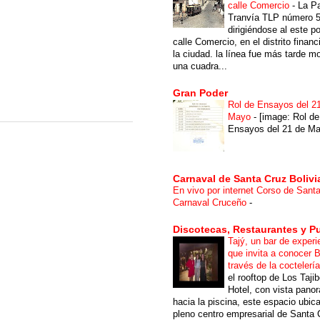
calle Comercio
-
La P
Tranvía TLP número 
dirigiéndose al este po
calle Comercio, en el distrito financ
la ciudad. la línea fue más tarde m
una cuadra...
Gran Poder
Rol de Ensayos del 2
Mayo
-
[image: Rol de
Ensayos del 21 de Ma
Carnaval de Santa Cruz Bolivi
En vivo por internet Corso de Sant
Carnaval Cruceño
-
Discotecas, Restaurantes y P
Tajý, un bar de experi
que invita a conocer B
través de la coctelerí
el rooftop de Los Taji
Hotel, con vista pano
hacia la piscina, este espacio ubic
pleno centro empresarial de Santa 