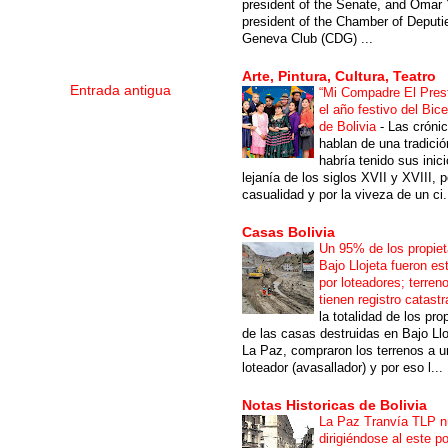
president of the Senate, and Omar 
president of the Chamber of Deputi
Geneva Club (CDG) ...
Arte, Pintura, Cultura, Teatro
Entrada antigua
“Mi Compadre El Prest
el año festivo del Bic
de Bolivia
-
Las cróni
hablan de una tradici
habría tenido sus inici
lejanía de los siglos XVII y XVIII, p
casualidad y por la viveza de un ci.
Casas Bolivia
Un 95% de los propiet
Bajo Llojeta fueron es
por loteadores; terren
tienen registro catastr
la totalidad de los pro
de las casas destruidas en Bajo Llo
La Paz, compraron los terrenos a u
loteador (avasallador) y por eso l...
Notas Historicas de Bolivia
La Paz Tranvía TLP 
dirigiéndose al este po