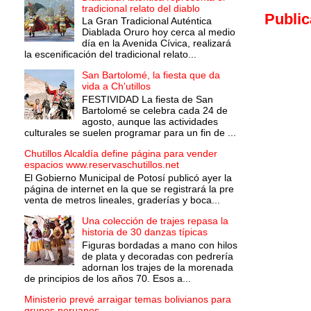
tradicional relato del diablo
Public
La Gran Tradicional Auténtica
Diablada Oruro hoy cerca al medio
día en la Avenida Cívica, realizará
la escenificación del tradicional relato...
San Bartolomé, la fiesta que da
vida a Ch'utillos
FESTIVIDAD La fiesta de San
Bartolomé se celebra cada 24 de
agosto, aunque las actividades
culturales se suelen programar para un fin de ...
Chutillos Alcaldía define página para vender
espacios www.reservaschutillos.net
El Gobierno Municipal de Potosí publicó ayer la
página de internet en la que se registrará la pre
venta de metros lineales, graderías y boca...
Una colección de trajes repasa la
historia de 30 danzas típicas
Figuras bordadas a mano con hilos
de plata y decoradas con pedrería
adornan los trajes de la morenada
de principios de los años 70. Esos a...
Ministerio prevé arraigar temas bolivianos para
grupos peruanos