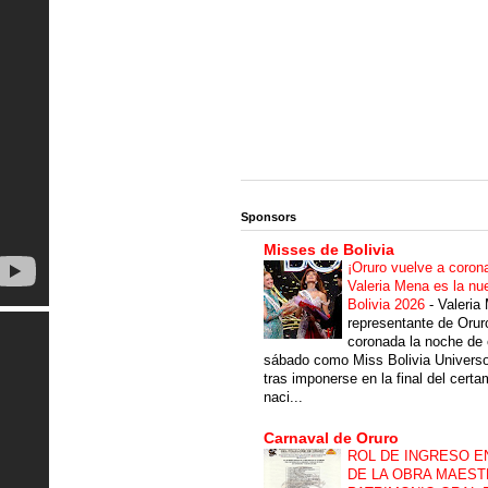
Sponsors
Misses de Bolivia
¡Oruro vuelve a coron
Valeria Mena es la nu
Bolivia 2026
-
Valeria
representante de Orur
coronada la noche de 
sábado como Miss Bolivia Univers
tras imponerse en la final del cert
naci...
Carnaval de Oruro
ROL DE INGRESO E
DE LA OBRA MAEST