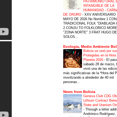
PATRIMONIO ORAL 
INTANGIBLE DE LA
HUMANIDAD - CARN
DE ORURO
-
XXV ANIVERSARIO 
MAYO DE 2026 No Nombre 1 CON
TRADICIONAL FOLK "DIABLADA
2 CONJU TO FOLKLORICO MOR
"ZONA NORTE" 3 FRAT HUGO DE
SOLOS...
Ecologia, Medio Ambiente Bol
Bolivia se unió por su
Protegidas en la Hora 
Planeta 2026
-
El pas
sábado 28 de marzo, B
vivió una de las edici
más significativas de la *Hora del P
movilizando a alrededor de 40 mil
personas...
News from Bolivia
Geneva Club CDG Ob
Lithium Contract Betw
State and Uranium O
-
Through a letter add
Andrónico Rodríguez,