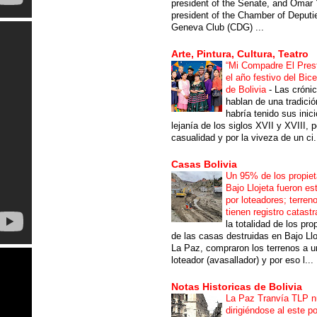
president of the Senate, and Omar 
president of the Chamber of Deputi
Geneva Club (CDG) ...
Arte, Pintura, Cultura, Teatro
“Mi Compadre El Prest
el año festivo del Bic
de Bolivia
-
Las cróni
hablan de una tradici
habría tenido sus inici
lejanía de los siglos XVII y XVIII, p
casualidad y por la viveza de un ci.
Casas Bolivia
Un 95% de los propiet
Bajo Llojeta fueron es
por loteadores; terren
tienen registro catastr
la totalidad de los pro
de las casas destruidas en Bajo Llo
La Paz, compraron los terrenos a u
loteador (avasallador) y por eso l...
Notas Historicas de Bolivia
La Paz Tranvía TLP 
dirigiéndose al este po