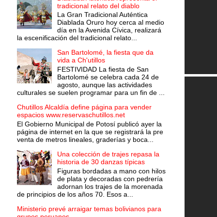
tradicional relato del diablo
La Gran Tradicional Auténtica
Diablada Oruro hoy cerca al medio
día en la Avenida Cívica, realizará
la escenificación del tradicional relato...
San Bartolomé, la fiesta que da
vida a Ch'utillos
FESTIVIDAD La fiesta de San
Bartolomé se celebra cada 24 de
agosto, aunque las actividades
culturales se suelen programar para un fin de ...
Chutillos Alcaldía define página para vender
espacios www.reservaschutillos.net
El Gobierno Municipal de Potosí publicó ayer la
página de internet en la que se registrará la pre
venta de metros lineales, graderías y boca...
Una colección de trajes repasa la
historia de 30 danzas típicas
Figuras bordadas a mano con hilos
de plata y decoradas con pedrería
adornan los trajes de la morenada
de principios de los años 70. Esos a...
Ministerio prevé arraigar temas bolivianos para
grupos peruanos