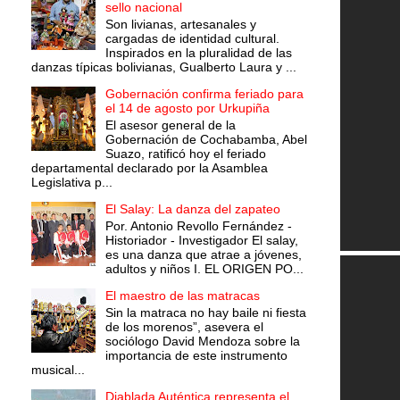
sello nacional
Son livianas, artesanales y
cargadas de identidad cultural.
Inspirados en la pluralidad de las
danzas típicas bolivianas, Gualberto Laura y ...
Gobernación confirma feriado para
el 14 de agosto por Urkupiña
El asesor general de la
Gobernación de Cochabamba, Abel
Suazo, ratificó hoy el feriado
departamental declarado por la Asamblea
Legislativa p...
El Salay: La danza del zapateo
Por. Antonio Revollo Fernández -
Historiador - Investigador El salay,
es una danza que atrae a jóvenes,
adultos y niños I. EL ORIGEN PO...
El maestro de las matracas
Sin la matraca no hay baile ni fiesta
de los morenos”, asevera el
sociólogo David Mendoza sobre la
importancia de este instrumento
musical...
Diablada Auténtica representa el