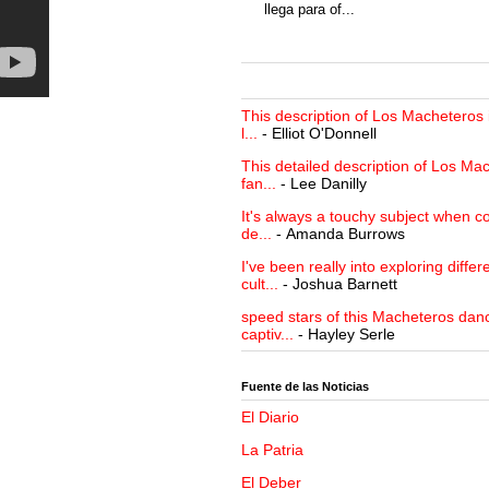
llega para of...
This description of Los Macheteros i
l...
- Elliot O'Donnell
This detailed description of Los Mac
fan...
- Lee Danilly
It's always a touchy subject when c
de...
- Amanda Burrows
I've been really into exploring differ
cult...
- Joshua Barnett
speed stars of this Macheteros danc
captiv...
- Hayley Serle
Fuente de las Noticias
El Diario
La Patria
El Deber