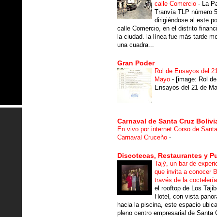
calle Comercio
-
La P
Tranvía TLP número 
dirigiéndose al este po
calle Comercio, en el distrito financ
la ciudad. la línea fue más tarde m
una cuadra...
Gran Poder
Rol de Ensayos del 2
Mayo
-
[image: Rol de
Ensayos del 21 de Ma
Carnaval de Santa Cruz Bolivi
En vivo por internet Corso de Sant
Carnaval Cruceño
-
Discotecas, Restaurantes y P
Tajý, un bar de experi
que invita a conocer B
través de la coctelerí
el rooftop de Los Taji
Hotel, con vista pano
hacia la piscina, este espacio ubic
pleno centro empresarial de Santa 