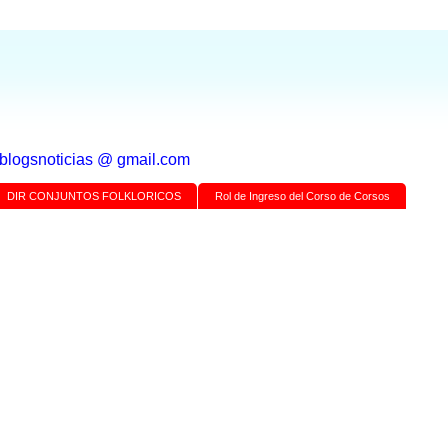
a blogsnoticias @ gmail.com
DIR CONJUNTOS FOLKLORICOS
Rol de Ingreso del Corso de Corsos