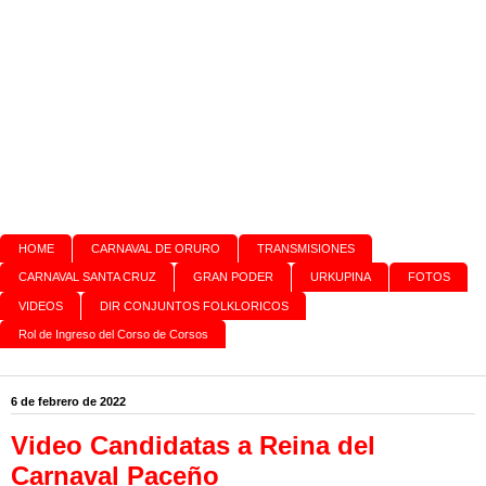
HOME
CARNAVAL DE ORURO
TRANSMISIONES
CARNAVAL SANTA CRUZ
GRAN PODER
URKUPINA
FOTOS
VIDEOS
DIR CONJUNTOS FOLKLORICOS
Rol de Ingreso del Corso de Corsos
6 de febrero de 2022
Video Candidatas a Reina del
Carnaval Paceño