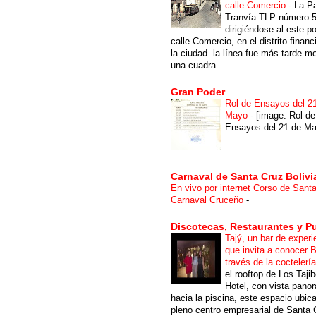
calle Comercio
-
La P
Tranvía TLP número 
dirigiéndose al este po
calle Comercio, en el distrito financ
la ciudad. la línea fue más tarde m
una cuadra...
Gran Poder
Rol de Ensayos del 2
Mayo
-
[image: Rol de
Ensayos del 21 de Ma
Carnaval de Santa Cruz Bolivi
En vivo por internet Corso de Sant
Carnaval Cruceño
-
Discotecas, Restaurantes y P
Tajý, un bar de experi
que invita a conocer B
través de la coctelerí
el rooftop de Los Taji
Hotel, con vista pano
hacia la piscina, este espacio ubic
pleno centro empresarial de Santa 