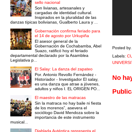
sello nacional
Son livianas, artesanales y
cargadas de identidad cultural.
Inspirados en la pluralidad de las
danzas típicas bolivianas, Gualberto Laura y ...
Gobernación confirma feriado para
el 14 de agosto por Urkupiña
El asesor general de la
Gobernación de Cochabamba, Abel
Posted by
Suazo, ratificó hoy el feriado
departamental declarado por la Asamblea
Labels:
C
Legislativa p...
UNIVERSI
El Salay: La danza del zapateo
Por. Antonio Revollo Fernández -
No ha
Historiador - Investigador El salay,
es una danza que atrae a jóvenes,
adultos y niños I. EL ORIGEN PO...
Public
El maestro de las matracas
Sin la matraca no hay baile ni fiesta
de los morenos”, asevera el
sociólogo David Mendoza sobre la
importancia de este instrumento
musical...
Diablada Auténtica representa el