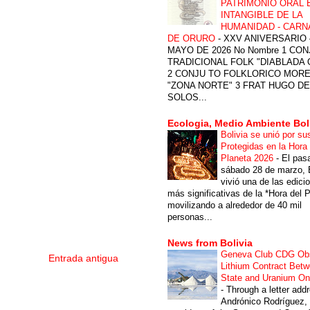
PATRIMONIO ORAL 
INTANGIBLE DE LA
HUMANIDAD - CARN
DE ORURO
-
XXV ANIVERSARIO 
MAYO DE 2026 No Nombre 1 CON
TRADICIONAL FOLK "DIABLADA
2 CONJU TO FOLKLORICO MOR
"ZONA NORTE" 3 FRAT HUGO DE
SOLOS...
Ecologia, Medio Ambiente Bol
Bolivia se unió por su
Protegidas en la Hora 
Planeta 2026
-
El pas
sábado 28 de marzo, B
vivió una de las edici
más significativas de la *Hora del P
movilizando a alrededor de 40 mil
personas...
News from Bolivia
Geneva Club CDG Ob
Entrada antigua
Lithium Contract Betw
State and Uranium O
-
Through a letter add
Andrónico Rodríguez,