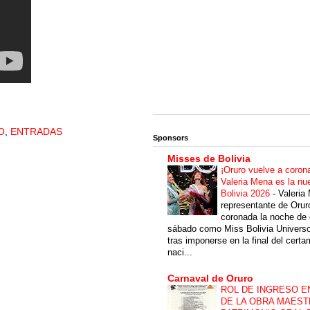
O
,
ENTRADAS
Sponsors
Misses de Bolivia
¡Oruro vuelve a coron
Valeria Mena es la nu
Bolivia 2026
-
Valeria
representante de Orur
coronada la noche de 
sábado como Miss Bolivia Univers
tras imponerse en la final del cert
naci...
Carnaval de Oruro
ROL DE INGRESO E
DE LA OBRA MAEST