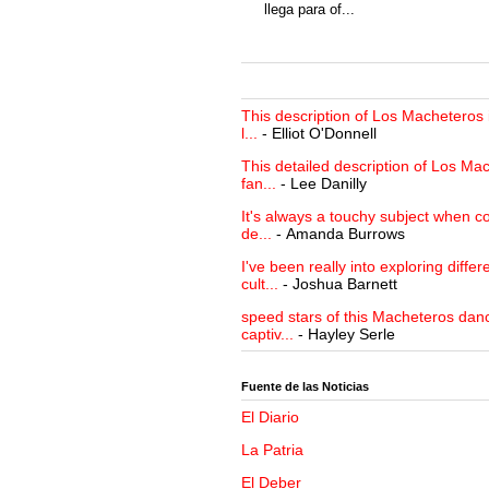
llega para of...
This description of Los Macheteros i
l...
- Elliot O'Donnell
This detailed description of Los Mac
fan...
- Lee Danilly
It's always a touchy subject when c
de...
- Amanda Burrows
I've been really into exploring differ
cult...
- Joshua Barnett
speed stars of this Macheteros danc
captiv...
- Hayley Serle
Fuente de las Noticias
El Diario
La Patria
El Deber