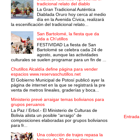
tradicional relato del diablo
La Gran Tradicional Auténtica
Diablada Oruro hoy cerca al medio
día en la Avenida Cívica, realizará
la escenificación del tradicional relato...
San Bartolomé, la fiesta que da
vida a Ch'utillos
FESTIVIDAD La fiesta de San
Bartolomé se celebra cada 24 de
agosto, aunque las actividades
culturales se suelen programar para un fin de ...
Chutillos Alcaldía define página para vender
espacios www.reservaschutillos.net
El Gobierno Municipal de Potosí publicó ayer la
página de internet en la que se registrará la pre
venta de metros lineales, graderías y boca...
Ministerio prevé arraigar temas bolivianos para
grupos peruanos
La Paz / Erbol.- El Ministerio de Culturas de
Bolivia alista un posible “arraigo” de
Entrada
composiciones elaboradas por grupos bolivianos
para fr...
Una colección de trajes repasa la
historia de 30 danzas típicas