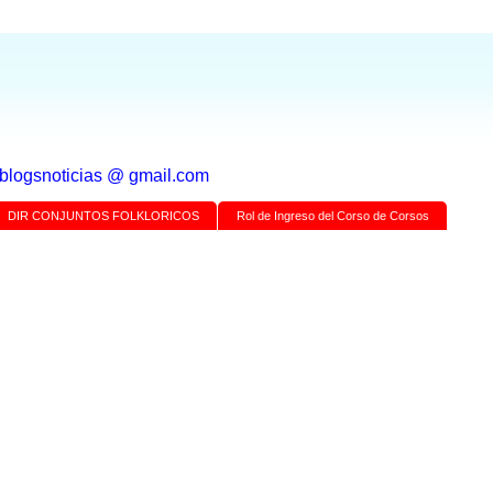
a blogsnoticias @ gmail.com
DIR CONJUNTOS FOLKLORICOS
Rol de Ingreso del Corso de Corsos