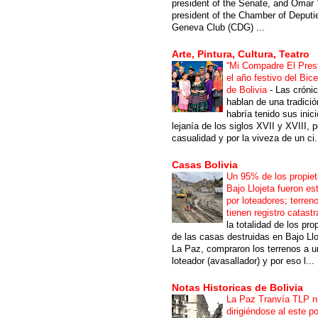
president of the Senate, and Omar 
president of the Chamber of Deputi
Geneva Club (CDG) ...
Arte, Pintura, Cultura, Teatro
“Mi Compadre El Prest
el año festivo del Bic
de Bolivia
-
Las cróni
hablan de una tradici
habría tenido sus inici
lejanía de los siglos XVII y XVIII, p
casualidad y por la viveza de un ci.
Casas Bolivia
Un 95% de los propiet
Bajo Llojeta fueron es
por loteadores; terren
tienen registro catastr
la totalidad de los pro
de las casas destruidas en Bajo Llo
La Paz, compraron los terrenos a u
loteador (avasallador) y por eso l...
Notas Historicas de Bolivia
La Paz Tranvía TLP 
dirigiéndose al este po