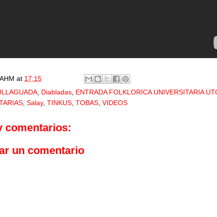
AHM
at
17:15
ULLAGUADA
,
Diabladas
,
ENTRADA FOLKLORICA UNIVERSITARIA UT
TARIAS
,
Salay
,
TINKUS
,
TOBAS
,
VIDEOS
y comentarios:
ar un comentario