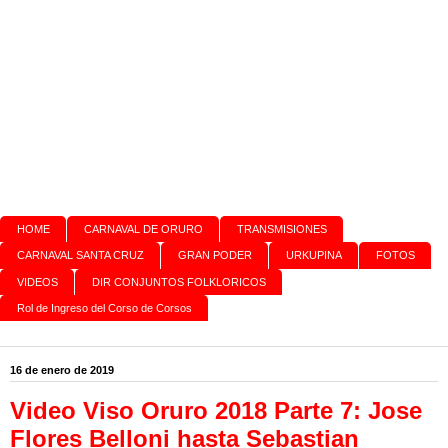
HOME
CARNAVAL DE ORURO
TRANSMISIONES
CARNAVAL SANTA CRUZ
GRAN PODER
URKUPINA
FOTOS
VIDEOS
DIR CONJUNTOS FOLKLORICOS
Rol de Ingreso del Corso de Corsos
16 de enero de 2019
Video Viso Oruro 2018 Parte 7: Jose
Flores Belloni hasta Sebastian