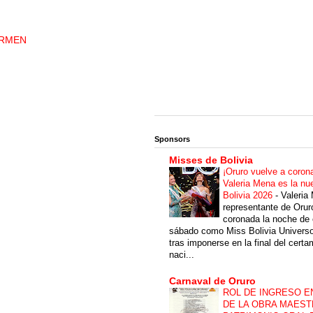
ARMEN
Sponsors
Misses de Bolivia
¡Oruro vuelve a coron
Valeria Mena es la nu
Bolivia 2026
-
Valeria
representante de Orur
coronada la noche de 
sábado como Miss Bolivia Univers
tras imponerse en la final del cert
naci...
Carnaval de Oruro
ROL DE INGRESO E
DE LA OBRA MAEST