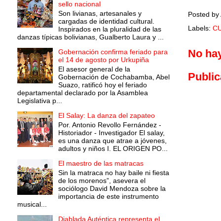
sello nacional
Son livianas, artesanales y
Posted by
cargadas de identidad cultural.
Labels:
C
Inspirados en la pluralidad de las
danzas típicas bolivianas, Gualberto Laura y ...
No ha
Gobernación confirma feriado para
el 14 de agosto por Urkupiña
El asesor general de la
Public
Gobernación de Cochabamba, Abel
Suazo, ratificó hoy el feriado
departamental declarado por la Asamblea
Legislativa p...
El Salay: La danza del zapateo
Por. Antonio Revollo Fernández -
Historiador - Investigador El salay,
es una danza que atrae a jóvenes,
adultos y niños I. EL ORIGEN PO...
El maestro de las matracas
Sin la matraca no hay baile ni fiesta
de los morenos”, asevera el
sociólogo David Mendoza sobre la
importancia de este instrumento
musical...
Diablada Auténtica representa el