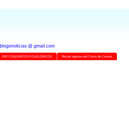
a blogsnoticias @ gmail.com
DIR CONJUNTOS FOLKLORICOS
Rol de Ingreso del Corso de Corsos