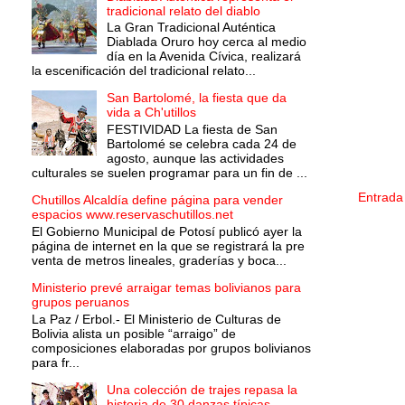
tradicional relato del diablo
La Gran Tradicional Auténtica
Diablada Oruro hoy cerca al medio
día en la Avenida Cívica, realizará
la escenificación del tradicional relato...
San Bartolomé, la fiesta que da
vida a Ch'utillos
FESTIVIDAD La fiesta de San
Bartolomé se celebra cada 24 de
agosto, aunque las actividades
culturales se suelen programar para un fin de ...
Entrada
Chutillos Alcaldía define página para vender
espacios www.reservaschutillos.net
El Gobierno Municipal de Potosí publicó ayer la
página de internet en la que se registrará la pre
venta de metros lineales, graderías y boca...
Ministerio prevé arraigar temas bolivianos para
grupos peruanos
La Paz / Erbol.- El Ministerio de Culturas de
Bolivia alista un posible “arraigo” de
composiciones elaboradas por grupos bolivianos
para fr...
Una colección de trajes repasa la
historia de 30 danzas típicas