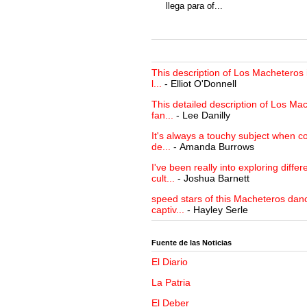
llega para of...
This description of Los Macheteros i
l...
- Elliot O'Donnell
This detailed description of Los Mac
fan...
- Lee Danilly
It's always a touchy subject when c
de...
- Amanda Burrows
I've been really into exploring differ
cult...
- Joshua Barnett
speed stars of this Macheteros danc
captiv...
- Hayley Serle
Fuente de las Noticias
El Diario
La Patria
El Deber