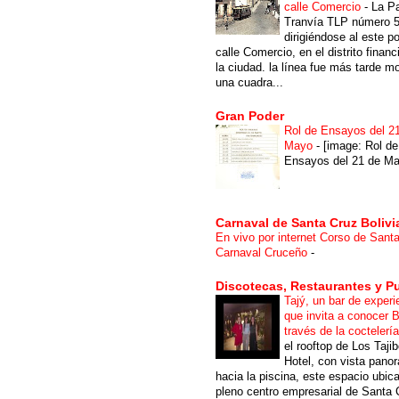
calle Comercio
-
La P
Tranvía TLP número 
dirigiéndose al este po
calle Comercio, en el distrito financ
la ciudad. la línea fue más tarde m
una cuadra...
Gran Poder
Rol de Ensayos del 2
Mayo
-
[image: Rol de
Ensayos del 21 de Ma
Carnaval de Santa Cruz Bolivi
En vivo por internet Corso de Sant
Carnaval Cruceño
-
Discotecas, Restaurantes y P
Tajý, un bar de experi
que invita a conocer B
través de la coctelerí
el rooftop de Los Taji
Hotel, con vista pano
hacia la piscina, este espacio ubic
pleno centro empresarial de Santa 