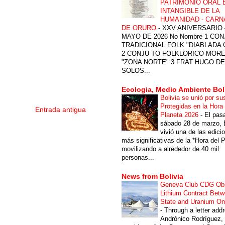
PATRIMONIO ORAL 
INTANGIBLE DE LA
HUMANIDAD - CARN
DE ORURO
-
XXV ANIVERSARIO 
MAYO DE 2026 No Nombre 1 CON
TRADICIONAL FOLK "DIABLADA
2 CONJU TO FOLKLORICO MOR
"ZONA NORTE" 3 FRAT HUGO DE
SOLOS...
Ecologia, Medio Ambiente Bol
Bolivia se unió por su
Protegidas en la Hora 
Entrada antigua
Planeta 2026
-
El pas
sábado 28 de marzo, B
vivió una de las edici
más significativas de la *Hora del P
movilizando a alrededor de 40 mil
personas...
News from Bolivia
Geneva Club CDG Ob
Lithium Contract Betw
State and Uranium O
-
Through a letter add
Andrónico Rodríguez,