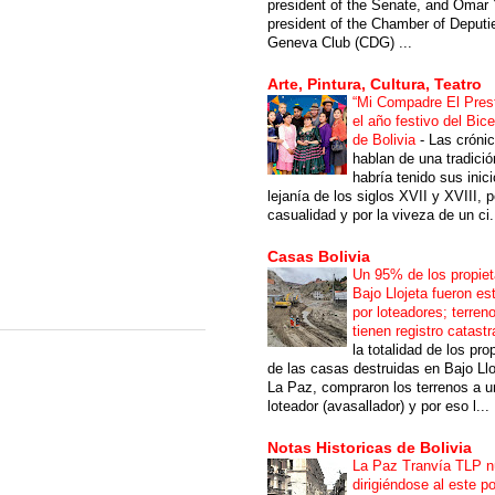
president of the Senate, and Omar 
president of the Chamber of Deputi
Geneva Club (CDG) ...
Arte, Pintura, Cultura, Teatro
“Mi Compadre El Prest
el año festivo del Bic
de Bolivia
-
Las cróni
hablan de una tradici
habría tenido sus inici
lejanía de los siglos XVII y XVIII, p
casualidad y por la viveza de un ci.
Casas Bolivia
Un 95% de los propiet
Bajo Llojeta fueron es
por loteadores; terren
tienen registro catastr
la totalidad de los pro
de las casas destruidas en Bajo Llo
La Paz, compraron los terrenos a u
loteador (avasallador) y por eso l...
Notas Historicas de Bolivia
La Paz Tranvía TLP 
dirigiéndose al este po