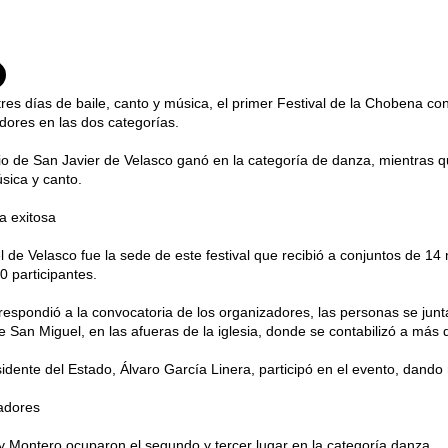
res días de baile, canto y música, el primer Festival de la Chobena c
dores en las dos categorías.
io de San Javier de Velasco ganó en la categoría de danza, mientras
sica y canto.
a exitosa
 de Velasco fue la sede de este festival que recibió a conjuntos de 14 m
 participantes.
 respondió a la convocatoria de los organizadores, las personas se junt
de San Miguel, en las afueras de la iglesia, donde se contabilizó a más
sidente del Estado, Álvaro García Linera, participó en el evento, dando r
adores
y Montero ocuparon el segundo y tercer lugar en la categoría danza.