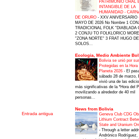
PATRIMONIO ORAL 
INTANGIBLE DE LA
HUMANIDAD - CARN
DE ORURO
-
XXV ANIVERSARIO 
MAYO DE 2026 No Nombre 1 CON
TRADICIONAL FOLK "DIABLADA
2 CONJU TO FOLKLORICO MOR
"ZONA NORTE" 3 FRAT HUGO DE
SOLOS...
Ecologia, Medio Ambiente Bol
Bolivia se unió por su
Protegidas en la Hora 
Planeta 2026
-
El pas
sábado 28 de marzo, B
vivió una de las edici
más significativas de la *Hora del P
movilizando a alrededor de 40 mil
personas...
News from Bolivia
Entrada antigua
Geneva Club CDG Ob
Lithium Contract Betw
State and Uranium O
-
Through a letter add
Andrónico Rodríguez,