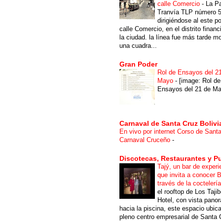
calle Comercio
-
La P
Tranvía TLP número 
dirigiéndose al este po
calle Comercio, en el distrito financ
la ciudad. la línea fue más tarde m
una cuadra...
Gran Poder
Rol de Ensayos del 2
Mayo
-
[image: Rol de
Ensayos del 21 de Ma
Carnaval de Santa Cruz Bolivi
En vivo por internet Corso de Sant
Carnaval Cruceño
-
Discotecas, Restaurantes y P
Tajý, un bar de experi
que invita a conocer B
través de la coctelerí
el rooftop de Los Taji
Hotel, con vista pano
hacia la piscina, este espacio ubic
pleno centro empresarial de Santa 