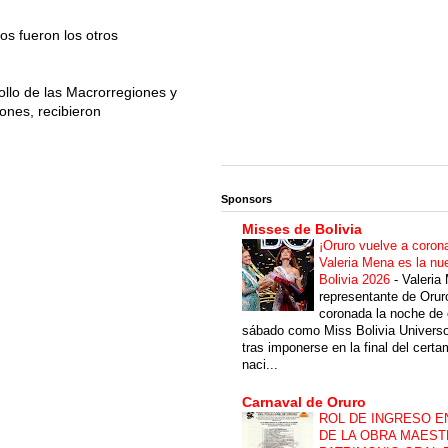
os fueron los otros
ollo de las Macrorregiones y
ones, recibieron
Sponsors
Misses de Bolivia
¡Oruro vuelve a coron
Valeria Mena es la nu
Bolivia 2026
-
Valeria
representante de Orur
coronada la noche de 
sábado como Miss Bolivia Univers
tras imponerse en la final del cert
naci...
Carnaval de Oruro
ROL DE INGRESO E
DE LA OBRA MAEST