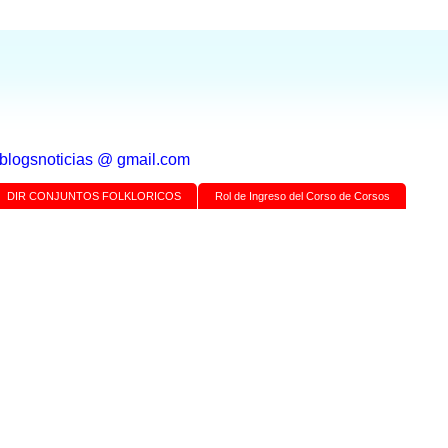
a blogsnoticias @ gmail.com
DIR CONJUNTOS FOLKLORICOS
Rol de Ingreso del Corso de Corsos