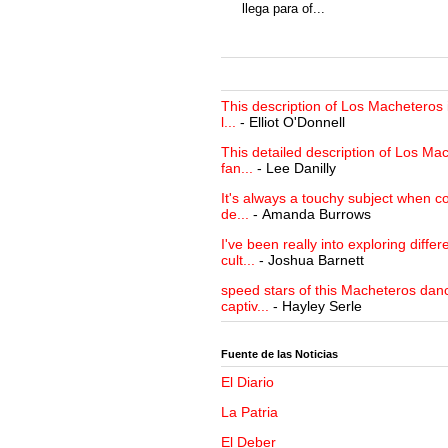
llega para of...
This description of Los Macheteros i
l...
- Elliot O'Donnell
This detailed description of Los Mac
fan...
- Lee Danilly
It's always a touchy subject when c
de...
- Amanda Burrows
I've been really into exploring differ
cult...
- Joshua Barnett
speed stars of this Macheteros danc
captiv...
- Hayley Serle
Fuente de las Noticias
El Diario
La Patria
El Deber