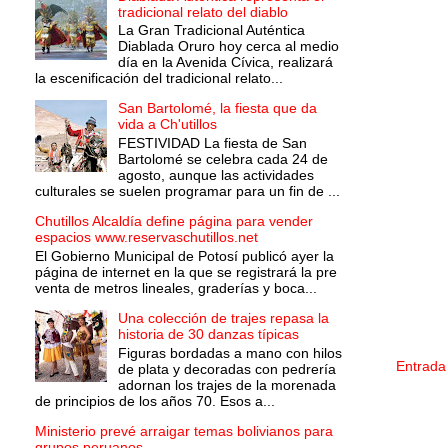
tradicional relato del diablo
La Gran Tradicional Auténtica
Diablada Oruro hoy cerca al medio
día en la Avenida Cívica, realizará
la escenificación del tradicional relato...
San Bartolomé, la fiesta que da
vida a Ch'utillos
FESTIVIDAD La fiesta de San
Bartolomé se celebra cada 24 de
agosto, aunque las actividades
culturales se suelen programar para un fin de ...
Chutillos Alcaldía define página para vender
espacios www.reservaschutillos.net
El Gobierno Municipal de Potosí publicó ayer la
página de internet en la que se registrará la pre
venta de metros lineales, graderías y boca...
Una colección de trajes repasa la
historia de 30 danzas típicas
Figuras bordadas a mano con hilos
Entrada
de plata y decoradas con pedrería
adornan los trajes de la morenada
de principios de los años 70. Esos a...
Ministerio prevé arraigar temas bolivianos para
grupos peruanos