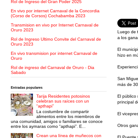
Rol de Ingreso del Gran Poder 2025
En vivo por internet Carnaval de la Concordia
(Corso de Corsos) Cochabamba 2023
Transmision en vivo por Internet Carnaval de
Oruro 2023
Luego de t
a los gana
Rol de Ingreso Ultimo Convite del Carnaval de
Oruro 2023
El municip
En vivo transmision por internet Carnaval de
hizo en mú
Oruro
Experienci
Rol de ingreso del Carnaval de Oruro - Dia
Sabado
San Miguel
más de 300
Entradas populares
Tarija Residentes potosinos
El público
celebran sus raíces con un
principal 
“apthapi”
La costumbre de compartir
El vicepre
alimentos entre los miembros de
una comunidad, amigos o familiares se conoce
Otros gan
entre los aymaras como “apthapi”. E...
Crean una línea de muñecos con
El Puente 