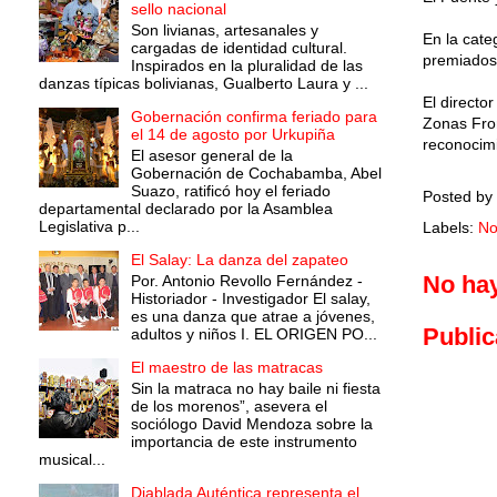
sello nacional
Son livianas, artesanales y
En la cate
cargadas de identidad cultural.
premiados
Inspirados en la pluralidad de las
danzas típicas bolivianas, Gualberto Laura y ...
El directo
Gobernación confirma feriado para
Zonas Fron
el 14 de agosto por Urkupiña
reconocimie
El asesor general de la
Gobernación de Cochabamba, Abel
Suazo, ratificó hoy el feriado
Posted by
departamental declarado por la Asamblea
Legislativa p...
Labels:
No
El Salay: La danza del zapateo
No ha
Por. Antonio Revollo Fernández -
Historiador - Investigador El salay,
es una danza que atrae a jóvenes,
Public
adultos y niños I. EL ORIGEN PO...
El maestro de las matracas
Sin la matraca no hay baile ni fiesta
de los morenos”, asevera el
sociólogo David Mendoza sobre la
importancia de este instrumento
musical...
Diablada Auténtica representa el