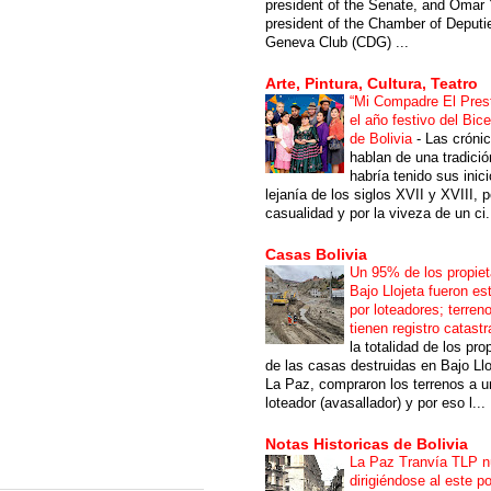
president of the Senate, and Omar 
president of the Chamber of Deputi
Geneva Club (CDG) ...
Arte, Pintura, Cultura, Teatro
“Mi Compadre El Prest
el año festivo del Bic
de Bolivia
-
Las cróni
hablan de una tradici
habría tenido sus inici
lejanía de los siglos XVII y XVIII, p
casualidad y por la viveza de un ci.
Casas Bolivia
Un 95% de los propiet
Bajo Llojeta fueron es
por loteadores; terren
tienen registro catastr
la totalidad de los pro
de las casas destruidas en Bajo Llo
La Paz, compraron los terrenos a u
loteador (avasallador) y por eso l...
Notas Historicas de Bolivia
La Paz Tranvía TLP 
dirigiéndose al este po