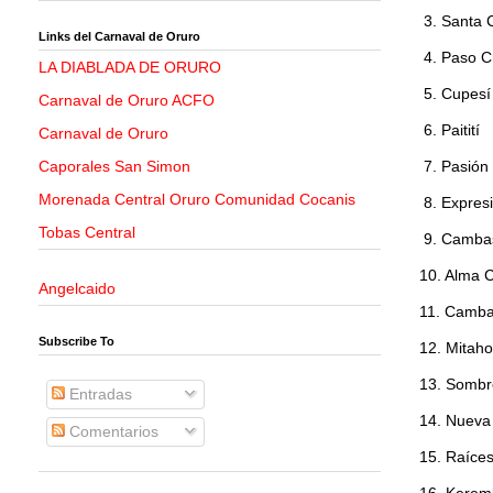
3. Santa 
Links del Carnaval de Oruro
4. Paso 
LA DIABLADA DE ORURO
5. Cupesí
Carnaval de Oruro ACFO
6. Paitití
Carnaval de Oruro
Caporales San Simon
7. Pasión
Morenada Central Oruro Comunidad Cocanis
8. Expres
Tobas Central
9. Cambas
10. Alma 
Angelcaido
11. Camba
Subscribe To
12. Mitaho
13. Sombr
Entradas
14. Nueva
Comentarios
15. Raíces