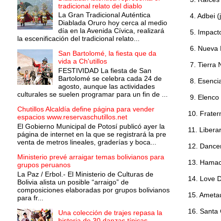
tradicional relato del diablo
La Gran Tradicional Auténtica
4. Adbei (j
Diablada Oruro hoy cerca al medio
día en la Avenida Cívica, realizará
5. Impacto
la escenificación del tradicional relato...
6. Nueva 
San Bartolomé, la fiesta que da
vida a Ch'utillos
7. Tierra 
FESTIVIDAD La fiesta de San
Bartolomé se celebra cada 24 de
8. Esencia
agosto, aunque las actividades
culturales se suelen programar para un fin de ...
9. Elenco 
Chutillos Alcaldía define página para vender
10. Frater
espacios www.reservaschutillos.net
El Gobierno Municipal de Potosí publicó ayer la
11. Liberar
página de internet en la que se registrará la pre
venta de metros lineales, graderías y boca...
12. Dance
Ministerio prevé arraigar temas bolivianos para
13. Hamaca
grupos peruanos
La Paz / Erbol.- El Ministerio de Culturas de
14. Love 
Bolivia alista un posible “arraigo” de
composiciones elaboradas por grupos bolivianos
15. Ameta
para fr...
16. Santa
Una colección de trajes repasa la
historia de 30 danzas típicas