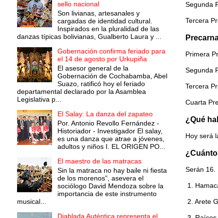
sello nacional
Segunda 
Son livianas, artesanales y
Tercera 
cargadas de identidad cultural.
Inspirados en la pluralidad de las
danzas típicas bolivianas, Gualberto Laura y ...
Precarna
Gobernación confirma feriado para
Primera 
el 14 de agosto por Urkupiña
El asesor general de la
Segunda 
Gobernación de Cochabamba, Abel
Suazo, ratificó hoy el feriado
Tercera P
departamental declarado por la Asamblea
Legislativa p...
Cuarta P
El Salay: La danza del zapateo
¿Qué hab
Por. Antonio Revollo Fernández -
Historiador - Investigador El salay,
Hoy será l
es una danza que atrae a jóvenes,
adultos y niños I. EL ORIGEN PO...
¿Cuántos
El maestro de las matracas
Serán 16.
Sin la matraca no hay baile ni fiesta
de los morenos”, asevera el
1. Hamacas
sociólogo David Mendoza sobre la
importancia de este instrumento
musical...
2. Arete G
Diablada Auténtica representa el
3. Raíces 