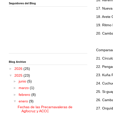
16. Kerem
Seguidores del Blog
17. Nueva
18. Arete
19. Ritmo 
20. Camb
Comparsas
21. Círcul
Blog Archive
22. Penga
►
2026
(25)
23. Kuña 
▼
2025
(23)
►
junio
(5)
24. Cuchu
►
marzo
(1)
25. Si-gu
►
febrero
(8)
26. Camba
▼
enero
(9)
Fechas de las Precarnavaleras de
27. Orquí
Agfocruz y ACCC