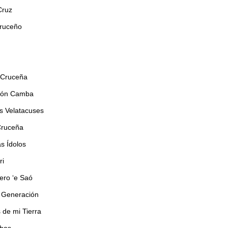
Cruz
Cruceño
 Cruceña
ión Camba
 Velatacuses
Cruceña
s Ídolos
ri
ero ‘e Saó
 Generación
 de mi Tierra