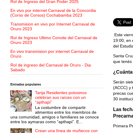
Rol de Ingreso del Gran Poder 2025
En vivo por internet Carnaval de la Concordia
(Corso de Corsos) Cochabamba 2023
Transmision en vivo por Internet Carnaval de
Oruro 2023
Este viern
Rol de Ingreso Ultimo Convite del Carnaval de
19:00, en 
Oruro 2023
del Estudi
En vivo transmision por internet Carnaval de
Santa Cruz
Oruro
que tenés 
Rol de ingreso del Carnaval de Oruro - Dia
Sabado
¿Cuántas
Serán sie
Entradas populares
(ACCC) y t
Tarija Residentes potosinos
precas cu
celebran sus raíces con un
30 instituc
“apthapi”
La costumbre de compartir
Las fech
alimentos entre los miembros de
Precarna
una comunidad, amigos o familiares se conoce
entre los aymaras como “apthapi”. E...
Primera 
Crean una línea de muñecos con