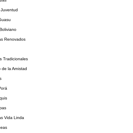
bas
 Juventud
 Guasu
Boliviano
as Renovados
 Tradicionales
o de la Amistad
s
Porá
quis
apas
s Vida Linda
deas