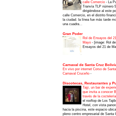
calle Comercio
-
La P
Tranvía TLP número 
dirigiéndose al este po
calle Comercio, en el distrito financ
la ciudad. la línea fue más tarde m
una cuadra...
Gran Poder
Rol de Ensayos del 2
Mayo
-
[image: Rol de
Ensayos del 21 de Ma
Carnaval de Santa Cruz Bolivi
En vivo por internet Corso de Sant
Carnaval Cruceño
-
Discotecas, Restaurantes y P
Tajý, un bar de experi
que invita a conocer B
través de la coctelerí
el rooftop de Los Taji
Hotel, con vista pano
hacia la piscina, este espacio ubic
pleno centro empresarial de Santa 