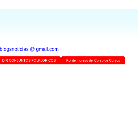
a blogsnoticias @ gmail.com
DIR CONJUNTOS FOLKLORICOS
Rol de Ingreso del Corso de Corsos