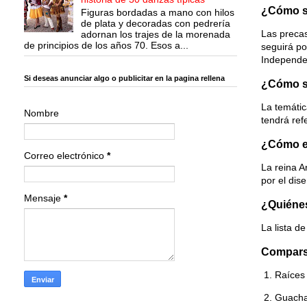
¿Cómo se
Figuras bordadas a mano con hilos
de plata y decoradas con pedrería
Las precas
adornan los trajes de la morenada
de principios de los años 70. Esos a...
seguirá po
Independe
Si deseas anunciar algo o publicitar en la pagina rellena
¿Cómo se
La temátic
Nombre
tendrá ref
¿Cómo es
Correo electrónico
*
La reina A
por el dis
Mensaje
*
¿Quiénes
La lista d
Compars
1. Raíces
2. Guach