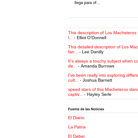
llega para of...
This description of Los Macheteros i
l...
- Elliot O'Donnell
This detailed description of Los Mac
fan...
- Lee Danilly
It's always a touchy subject when c
de...
- Amanda Burrows
I've been really into exploring differ
cult...
- Joshua Barnett
speed stars of this Macheteros danc
captiv...
- Hayley Serle
Fuente de las Noticias
El Diario
La Patria
El Deber