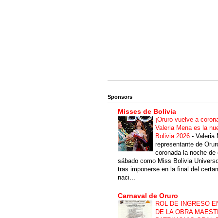
Sponsors
Misses de Bolivia
¡Oruro vuelve a coron
Valeria Mena es la nu
Bolivia 2026
-
Valeria
representante de Orur
coronada la noche de 
sábado como Miss Bolivia Univers
tras imponerse en la final del cert
naci...
Carnaval de Oruro
ROL DE INGRESO E
DE LA OBRA MAEST