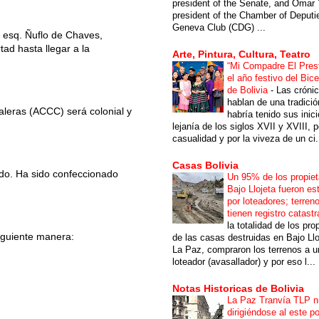
president of the Senate, and Omar 
president of the Chamber of Deputi
Geneva Club (CDG) ...
, esq. Ñuflo de Chaves,
tad hasta llegar a la
Arte, Pintura, Cultura, Teatro
“Mi Compadre El Prest
el año festivo del Bic
de Bolivia
-
Las cróni
hablan de una tradici
leras (ACCC) será colonial y
habría tenido sus inici
lejanía de los siglos XVII y XVIII, p
casualidad y por la viveza de un ci.
Casas Bolivia
rado. Ha sido confeccionado
Un 95% de los propiet
Bajo Llojeta fueron es
por loteadores; terren
tienen registro catastr
la totalidad de los pro
siguiente manera:
de las casas destruidas en Bajo Llo
La Paz, compraron los terrenos a u
loteador (avasallador) y por eso l...
Notas Historicas de Bolivia
La Paz Tranvía TLP 
dirigiéndose al este po