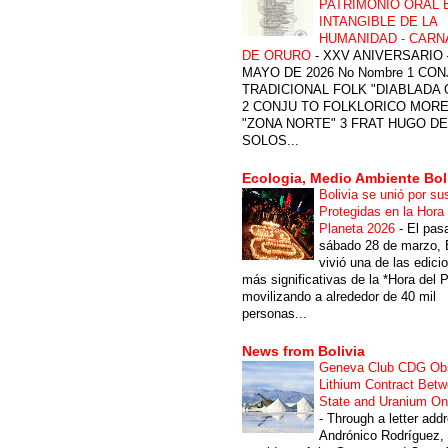
PATRIMONIO ORAL 
INTANGIBLE DE LA
HUMANIDAD - CARN
DE ORURO
-
XXV ANIVERSARIO 
MAYO DE 2026 No Nombre 1 CON
TRADICIONAL FOLK "DIABLADA
2 CONJU TO FOLKLORICO MOR
"ZONA NORTE" 3 FRAT HUGO DE
SOLOS...
Ecologia, Medio Ambiente Bol
Bolivia se unió por su
Protegidas en la Hora 
Planeta 2026
-
El pas
sábado 28 de marzo, B
vivió una de las edici
más significativas de la *Hora del P
movilizando a alrededor de 40 mil
personas...
News from Bolivia
Geneva Club CDG Ob
Lithium Contract Betw
State and Uranium O
-
Through a letter add
Andrónico Rodríguez,