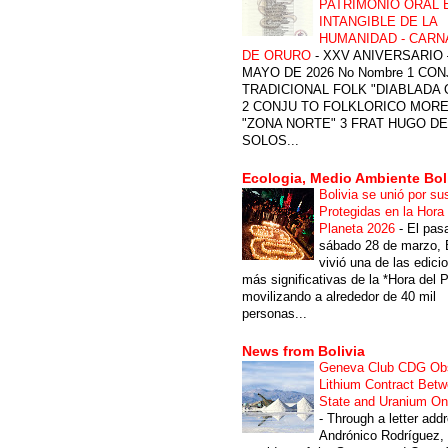
PATRIMONIO ORAL 
INTANGIBLE DE LA
HUMANIDAD - CARN
DE ORURO
-
XXV ANIVERSARIO 
MAYO DE 2026 No Nombre 1 CON
TRADICIONAL FOLK "DIABLADA
2 CONJU TO FOLKLORICO MOR
"ZONA NORTE" 3 FRAT HUGO DE
SOLOS...
Ecologia, Medio Ambiente Bol
Bolivia se unió por su
Protegidas en la Hora 
Planeta 2026
-
El pas
sábado 28 de marzo, B
vivió una de las edici
más significativas de la *Hora del P
movilizando a alrededor de 40 mil
personas...
News from Bolivia
Geneva Club CDG Ob
Lithium Contract Betw
State and Uranium O
-
Through a letter add
Andrónico Rodríguez,