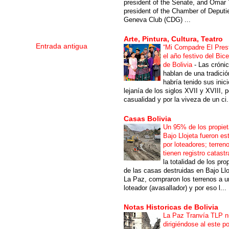
president of the Senate, and Omar 
president of the Chamber of Deputi
Geneva Club (CDG) ...
Arte, Pintura, Cultura, Teatro
Entrada antigua
“Mi Compadre El Prest
el año festivo del Bic
de Bolivia
-
Las cróni
hablan de una tradici
habría tenido sus inici
lejanía de los siglos XVII y XVIII, p
casualidad y por la viveza de un ci.
Casas Bolivia
Un 95% de los propiet
Bajo Llojeta fueron es
por loteadores; terren
tienen registro catastr
la totalidad de los pro
de las casas destruidas en Bajo Llo
La Paz, compraron los terrenos a u
loteador (avasallador) y por eso l...
Notas Historicas de Bolivia
La Paz Tranvía TLP 
dirigiéndose al este po