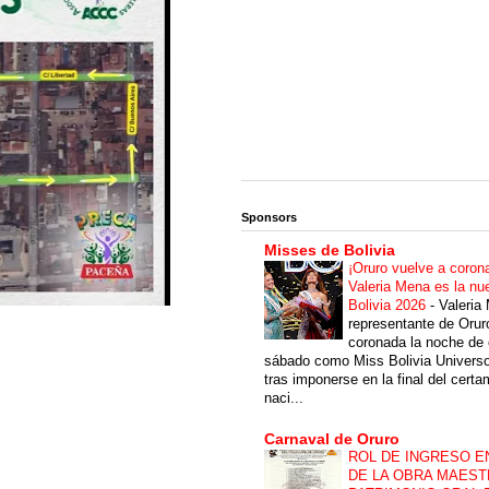
Sponsors
Misses de Bolivia
¡Oruro vuelve a coron
Valeria Mena es la nu
Bolivia 2026
-
Valeria
representante de Orur
coronada la noche de 
sábado como Miss Bolivia Univers
tras imponerse en la final del cert
naci...
Carnaval de Oruro
ROL DE INGRESO E
DE LA OBRA MAEST