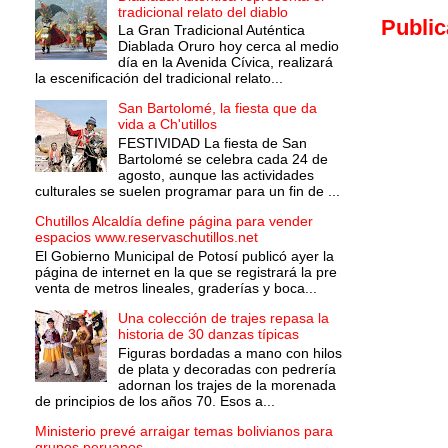
tradicional relato del diablo
Public
La Gran Tradicional Auténtica
Diablada Oruro hoy cerca al medio
día en la Avenida Cívica, realizará
la escenificación del tradicional relato...
San Bartolomé, la fiesta que da
vida a Ch'utillos
FESTIVIDAD La fiesta de San
Bartolomé se celebra cada 24 de
agosto, aunque las actividades
culturales se suelen programar para un fin de ...
Chutillos Alcaldía define página para vender
espacios www.reservaschutillos.net
El Gobierno Municipal de Potosí publicó ayer la
página de internet en la que se registrará la pre
venta de metros lineales, graderías y boca...
Una colección de trajes repasa la
historia de 30 danzas típicas
Figuras bordadas a mano con hilos
de plata y decoradas con pedrería
adornan los trajes de la morenada
de principios de los años 70. Esos a...
Ministerio prevé arraigar temas bolivianos para
grupos peruanos