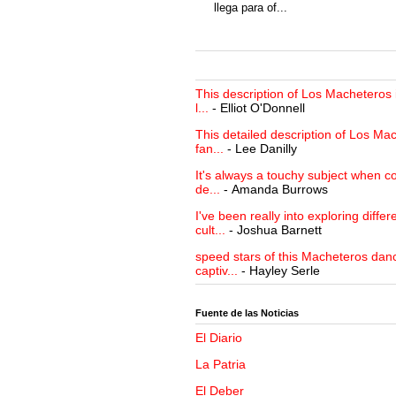
llega para of...
This description of Los Macheteros i
l...
- Elliot O'Donnell
This detailed description of Los Mac
fan...
- Lee Danilly
It's always a touchy subject when c
de...
- Amanda Burrows
I've been really into exploring differ
cult...
- Joshua Barnett
speed stars of this Macheteros danc
captiv...
- Hayley Serle
Fuente de las Noticias
El Diario
La Patria
El Deber