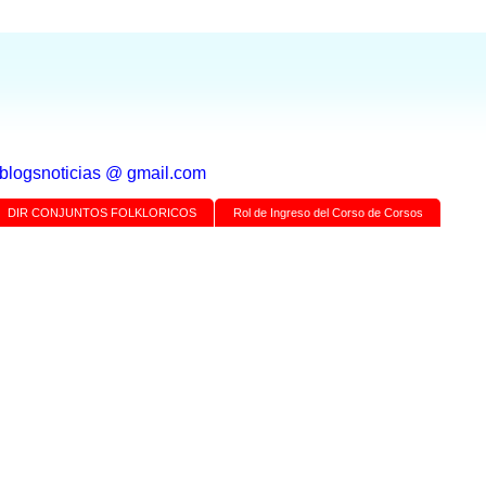
a blogsnoticias @ gmail.com
DIR CONJUNTOS FOLKLORICOS
Rol de Ingreso del Corso de Corsos