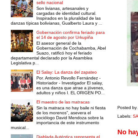
sello nacional
Son livianas, artesanales y
cargadas de identidad cultural.
Inspirados en la pluralidad de las
danzas típicas bolivianas, Gualberto Laura y ...
Gobernación confirma feriado para
el 14 de agosto por Urkupiña
El asesor general de la
Gobernación de Cochabamba, Abel
Suazo, ratificó hoy el feriado
departamental declarado por la Asamblea
Legislativa p...
El Salay: La danza del zapateo
Por. Antonio Revollo Fernández -
Historiador - Investigador El salay,
es una danza que atrae a jóvenes,
adultos y niños I. EL ORIGEN PO...
El maestro de las matracas
Posted by
Sin la matraca no hay baile ni fiesta
de los morenos”, asevera el
Labels:
S
sociólogo David Mendoza sobre la
importancia de este instrumento
musical...
No ha
Diablada Auténtica representa el