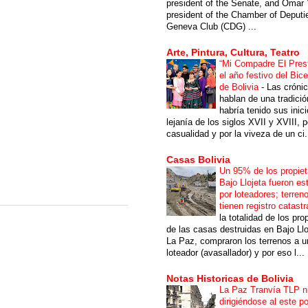
president of the Senate, and Omar 
president of the Chamber of Deputi
Geneva Club (CDG) ...
Arte, Pintura, Cultura, Teatro
“Mi Compadre El Prest
el año festivo del Bic
de Bolivia
-
Las cróni
hablan de una tradici
habría tenido sus inici
lejanía de los siglos XVII y XVIII, p
casualidad y por la viveza de un ci.
Casas Bolivia
Un 95% de los propiet
Bajo Llojeta fueron es
por loteadores; terren
tienen registro catastr
la totalidad de los pro
de las casas destruidas en Bajo Llo
La Paz, compraron los terrenos a u
loteador (avasallador) y por eso l...
Notas Historicas de Bolivia
La Paz Tranvía TLP 
dirigiéndose al este po