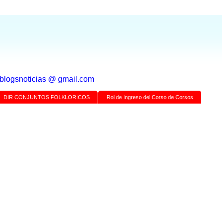
a blogsnoticias @ gmail.com
DIR CONJUNTOS FOLKLORICOS
Rol de Ingreso del Corso de Corsos