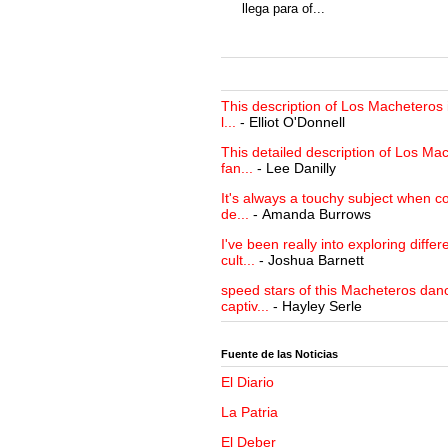
llega para of...
This description of Los Macheteros i
l...
- Elliot O'Donnell
This detailed description of Los Mac
fan...
- Lee Danilly
It's always a touchy subject when c
de...
- Amanda Burrows
I've been really into exploring differ
cult...
- Joshua Barnett
speed stars of this Macheteros danc
captiv...
- Hayley Serle
Fuente de las Noticias
El Diario
La Patria
El Deber