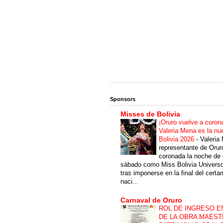
Sponsors
Misses de Bolivia
¡Oruro vuelve a coron
Valeria Mena es la nu
Bolivia 2026
-
Valeria
representante de Orur
coronada la noche de 
sábado como Miss Bolivia Univers
tras imponerse en la final del cert
naci...
Carnaval de Oruro
ROL DE INGRESO E
DE LA OBRA MAEST