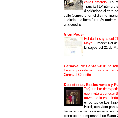
calle Comercio
-
La P
Tranvía TLP número 
dirigiéndose al este po
calle Comercio, en el distrito financ
la ciudad. la línea fue más tarde m
una cuadra...
Gran Poder
Rol de Ensayos del 2
Mayo
-
[image: Rol de
Ensayos del 21 de Ma
Carnaval de Santa Cruz Bolivi
En vivo por internet Corso de Sant
Carnaval Cruceño
-
Discotecas, Restaurantes y P
Tajý, un bar de experi
que invita a conocer B
través de la coctelerí
el rooftop de Los Taji
Hotel, con vista pano
hacia la piscina, este espacio ubic
pleno centro empresarial de Santa 