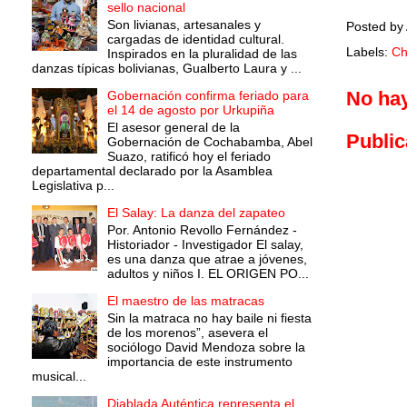
sello nacional
Son livianas, artesanales y
Posted by
cargadas de identidad cultural.
Labels:
Ch
Inspirados en la pluralidad de las
danzas típicas bolivianas, Gualberto Laura y ...
No ha
Gobernación confirma feriado para
el 14 de agosto por Urkupiña
El asesor general de la
Public
Gobernación de Cochabamba, Abel
Suazo, ratificó hoy el feriado
departamental declarado por la Asamblea
Legislativa p...
El Salay: La danza del zapateo
Por. Antonio Revollo Fernández -
Historiador - Investigador El salay,
es una danza que atrae a jóvenes,
adultos y niños I. EL ORIGEN PO...
El maestro de las matracas
Sin la matraca no hay baile ni fiesta
de los morenos”, asevera el
sociólogo David Mendoza sobre la
importancia de este instrumento
musical...
Diablada Auténtica representa el