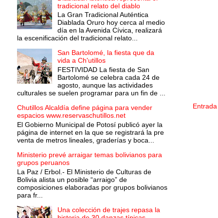
tradicional relato del diablo
La Gran Tradicional Auténtica
Diablada Oruro hoy cerca al medio
día en la Avenida Cívica, realizará
la escenificación del tradicional relato...
San Bartolomé, la fiesta que da
vida a Ch'utillos
FESTIVIDAD La fiesta de San
Bartolomé se celebra cada 24 de
agosto, aunque las actividades
culturales se suelen programar para un fin de ...
Entrada
Chutillos Alcaldía define página para vender
espacios www.reservaschutillos.net
El Gobierno Municipal de Potosí publicó ayer la
página de internet en la que se registrará la pre
venta de metros lineales, graderías y boca...
Ministerio prevé arraigar temas bolivianos para
grupos peruanos
La Paz / Erbol.- El Ministerio de Culturas de
Bolivia alista un posible “arraigo” de
composiciones elaboradas por grupos bolivianos
para fr...
Una colección de trajes repasa la
historia de 30 danzas típicas