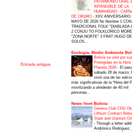
PATRIMONIO ORAL 
INTANGIBLE DE LA
HUMANIDAD - CARN
DE ORURO
-
XXV ANIVERSARIO 
MAYO DE 2026 No Nombre 1 CON
TRADICIONAL FOLK "DIABLADA
2 CONJU TO FOLKLORICO MOR
"ZONA NORTE" 3 FRAT HUGO DE
SOLOS...
Ecologia, Medio Ambiente Bol
Bolivia se unió por su
Protegidas en la Hora 
Entrada antigua
Planeta 2026
-
El pas
sábado 28 de marzo, B
vivió una de las edici
más significativas de la *Hora del P
movilizando a alrededor de 40 mil
personas...
News from Bolivia
Geneva Club CDG Ob
Lithium Contract Betw
State and Uranium O
-
Through a letter add
Andrónico Rodríguez,