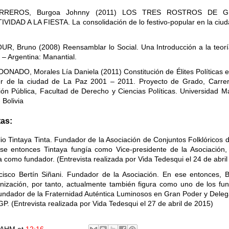
RREROS, Burgoa Johnny (2011) LOS TRES ROSTROS DE 
IVIDAD A LA FIESTA. La consolidación de lo festivo-popular en la ciud
UR, Bruno (2008) Reensamblar lo Social. Una Introducción a la teorí
 – Argentina: Manantial.
ONADO, Morales Lía Daniela (2011) Constitución de Élites Políticas en
r de la ciudad de La Paz 2001 – 2011. Proyecto de Grado, Carrera
ión Pública, Facultad de Derecho y Ciencias Políticas. Universidad 
 Bolivia
tas:
lio Tintaya Tinta. Fundador de la Asociación de Conjuntos Folklóricos
se entonces Tintaya fungía como Vice-presidente de la Asociación,
a como fundador. (Entrevista realizada por Vida Tedesqui el 24 de abril
cisco Bertín Siñani. Fundador de la Asociación. En ese entonces, B
nización, por tanto, actualmente también figura como uno de los fun
fundador de la Fraternidad Auténtica Luminosos en Gran Poder y Deleg
P. (Entrevista realizada por Vida Tedesqui el 27 de abril de 2015)
AHM
at
12:16