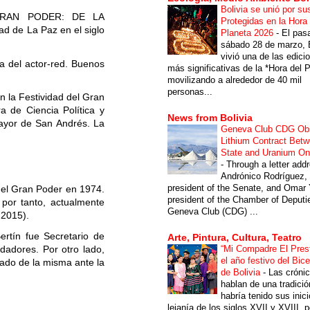
Bolivia se unió por su
GRAN PODER: DE LA
Protegidas en la Hora 
ad de La Paz en el siglo
Planeta 2026
-
El pas
sábado 28 de marzo, B
vivió una de las edici
a del actor-red. Buenos
más significativas de la *Hora del P
movilizando a alrededor de 40 mil
personas...
 la Festividad del Gran
 de Ciencia Política y
News from Bolivia
Mayor de San Andrés. La
Geneva Club CDG Ob
Lithium Contract Betw
State and Uranium O
-
Through a letter add
Andrónico Rodríguez,
president of the Senate, and Omar 
 del Gran Poder en 1974.
president of the Chamber of Deputi
 por tanto, actualmente
Geneva Club (CDG) ...
 2015).
ertín fue Secretario de
Arte, Pintura, Cultura, Teatro
“Mi Compadre El Prest
dadores. Por otro lado,
el año festivo del Bic
ado de la misma ante la
de Bolivia
-
Las cróni
hablan de una tradici
habría tenido sus inici
lejanía de los siglos XVII y XVIII, p