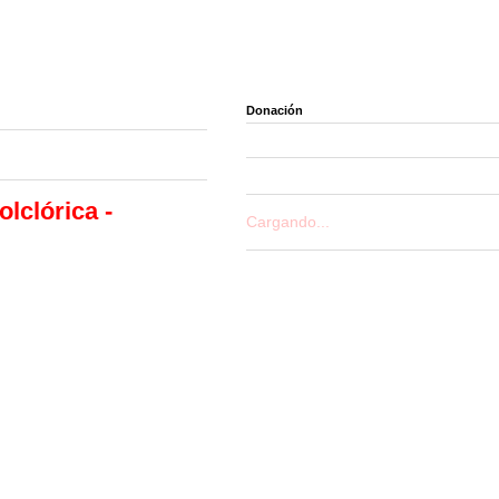
Donación
lclórica -
Cargando...