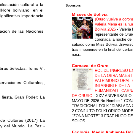
festación cultural a la
Sponsors
klore boliviano, en el
Misses de Bolivia
ignificativa importancia
¡Oruro vuelve a coron
Valeria Mena es la nu
Bolivia 2026
-
Valeria
ación de las Naciones
representante de Orur
coronada la noche de 
sábado como Miss Bolivia Univers
tras imponerse en la final del cert
naci...
Carnaval de Oruro
ras Selectas. Tomo VI:
ROL DE INGRESO E
DE LA OBRA MAEST
PATRIMONIO ORAL 
rvaciones Culturales],
INTANGIBLE DE LA
HUMANIDAD - CARN
DE ORURO
-
XXV ANIVERSARIO 
 fiesta. Gran Poder: La
MAYO DE 2026 No Nombre 1 CON
TRADICIONAL FOLK "DIABLADA
2 CONJU TO FOLKLORICO MOR
"ZONA NORTE" 3 FRAT HUGO DE
e Culturas (2017) La
SOLOS...
 y del Mundo. La Paz -
Ecologia, Medio Ambiente Bol