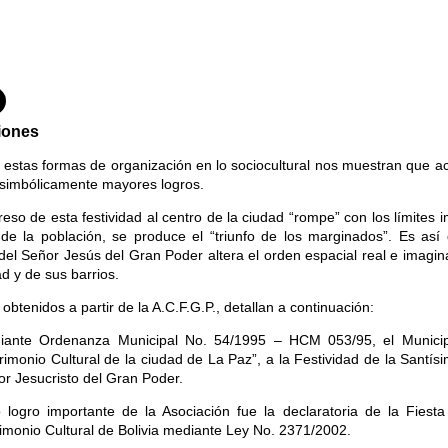
iones
estas formas de organización en lo sociocultural nos muestran que a
 simbólicamente mayores logros.
reso de esta festividad al centro de la ciudad “rompe” con los límites
de la población, se produce el “triunfo de los marginados”. Es así 
 del Señor Jesús del Gran Poder altera el orden espacial real e imagin
ad y de sus barrios.
 obtenidos a partir de la A.C.F.G.P., detallan a continuación:
iante Ordenanza Municipal No. 54/1995 – HCM 053/95, el Municip
rimonio Cultural de la ciudad de La Paz”, a la Festividad de la Santís
r Jesucristo del Gran Poder.
o logro importante de la Asociación fue la declaratoria de la Fie
imonio Cultural de Bolivia mediante Ley No. 2371/2002.