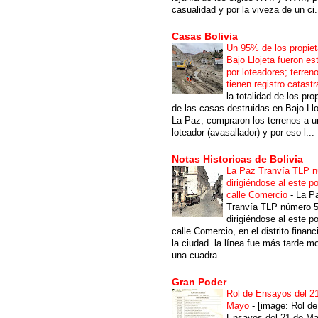
casualidad y por la viveza de un ci.
Casas Bolivia
Un 95% de los propiet
Bajo Llojeta fueron es
por loteadores; terren
tienen registro catastr
la totalidad de los pro
de las casas destruidas en Bajo Llo
La Paz, compraron los terrenos a u
loteador (avasallador) y por eso l...
Notas Historicas de Bolivia
La Paz Tranvía TLP 
dirigiéndose al este po
calle Comercio
-
La P
Tranvía TLP número 
dirigiéndose al este po
calle Comercio, en el distrito financ
la ciudad. la línea fue más tarde m
una cuadra...
Gran Poder
Rol de Ensayos del 2
Mayo
-
[image: Rol de
Ensayos del 21 de Ma