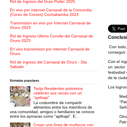
Rol de Ingreso del Gran Poder 2025
En vivo por internet Carnaval de la Concordia
(Corso de Corsos) Cochabamba 2023
Transmision en vivo por Internet Carnaval de
Oruro 2023
Rol de Ingreso Ultimo Convite del Carnaval de
Conclus
Oruro 2023
Con todo, 
En vivo transmision por internet Carnaval de
conseguir
Oruro
Con el ing
Rol de ingreso del Carnaval de Oruro - Dia
Sabado
un sector 
festividad
de la ciud
Entradas populares
Los logros
Tarija Residentes potosinos
celebran sus raíces con un
Med
“apthapi”
“Pat
La costumbre de compartir
alimentos entre los miembros de
Seño
una comunidad, amigos o familiares se conoce
entre los aymaras como “apthapi”. E...
Otr
Patr
Crean una línea de muñecos con