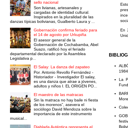
sello nacional
Esto
Son livianas, artesanales y
pre
cargadas de identidad cultural.
ince
Inspirados en la pluralidad de las
soci
danzas típicas bolivianas, Gualberto Laura y ...
Gobernación confirma feriado para
En 
el 14 de agosto por Urkupiña
Unid
El asesor general de la
Gobernación de Cochabamba, Abel
Suazo, ratificó hoy el feriado
departamental declarado por la Asamblea
BIBLIO
Legislativa p...
ALBÓ
El Salay: La danza del zapateo
1984
Por. Antonio Revollo Fernández -
Historiador - Investigador El salay,
La P
es una danza que atrae a jóvenes,
Fund
adultos y niños I. EL ORIGEN PO...
BARR
El maestro de las matracas
More
Sin la matraca no hay baile ni fiesta
de los morenos”, asevera el
Cole
sociólogo David Mendoza sobre la
importancia de este instrumento
GOBI
musical...
fest
Boliv
Diablada Auténtica representa el