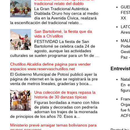
tradicional relato del diablo
GUE
La Gran Tradicional Auténtica
FEST
Diablada Oruro hoy cerca al medio
día en la Avenida Cívica, realizará
XX
la escenificación del tradicional relato...
LATO
San Bartolomé, la fiesta que da
Aires
vida a Ch'utillos
MALD
FESTIVIDAD La fiesta de San
Bartolomé se celebra cada 24 de
Pode
agosto, aunque las actividades
Gest
culturales se suelen programar para un fin de ...
Paz -
Chutillos Alcaldía define página para vender
Entrevis
espacios www.reservaschutillos.net
El Gobierno Municipal de Potosí publicó ayer la
página de internet en la que se registrará la pre
Nata
venta de metros lineales, graderías y boca...
En e
figur
Una colección de trajes repasa la
historia de 30 danzas típicas
Fran
Figuras bordadas a mano con hilos
Orga
de plata y decoradas con pedrería
fue 
adornan los trajes de la morenada
ACFG
de principios de los años 70. Esos a...
Ministerio prevé arraigar temas bolivianos para
grupos peruanos
Posted by