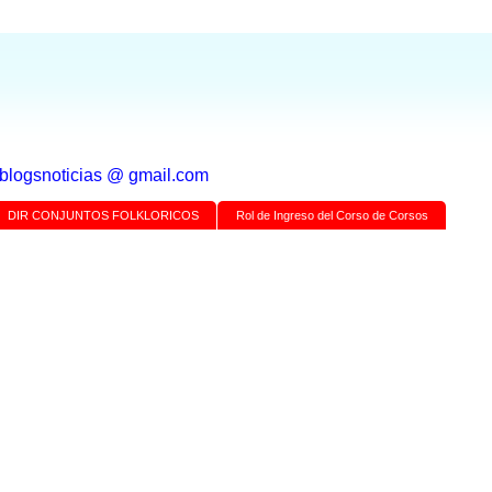
a blogsnoticias @ gmail.com
DIR CONJUNTOS FOLKLORICOS
Rol de Ingreso del Corso de Corsos