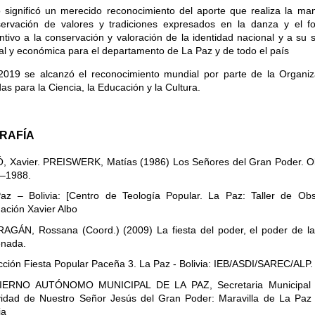
 significó un merecido reconocimiento del aporte que realiza la mani
servación de valores y tradiciones expresados en la danza y el fol
ntivo a la conservación y valoración de la identidad nacional y a su s
al y económica para el departamento de La Paz y de todo el país
2019 se alcanzó el reconocimiento mundial por parte de la Organiz
as para la Ciencia, la Educación y la Cultura.
GRAFÍA
, Xavier. PREISWERK, Matías (1986) Los Señores del Gran Poder. Ob
–1988.
az – Bolivia: [Centro de Teología Popular. La Paz: Taller de Obse
ación Xavier Albo
AGÁN, Rossana (Coord.) (2009) La fiesta del poder, el poder de la
nada.
cción Fiesta Popular Paceña 3. La Paz - Bolivia: IEB/ASDI/SAREC/ALP.
ERNO AUTÓNOMO MUNICIPAL DE LA PAZ, Secretaria Municipal d
ividad de Nuestro Señor Jesús del Gran Poder: Maravilla de La Paz
ia