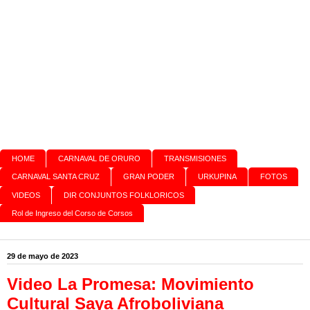
HOME
CARNAVAL DE ORURO
TRANSMISIONES
CARNAVAL SANTA CRUZ
GRAN PODER
URKUPINA
FOTOS
VIDEOS
DIR CONJUNTOS FOLKLORICOS
Rol de Ingreso del Corso de Corsos
29 de mayo de 2023
Video La Promesa: Movimiento
Cultural Saya Afroboliviana