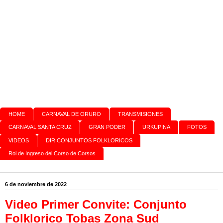
HOME
CARNAVAL DE ORURO
TRANSMISIONES
CARNAVAL SANTA CRUZ
GRAN PODER
URKUPINA
FOTOS
VIDEOS
DIR CONJUNTOS FOLKLORICOS
Rol de Ingreso del Corso de Corsos
6 de noviembre de 2022
Video Primer Convite: Conjunto
Folklorico Tobas Zona Sud