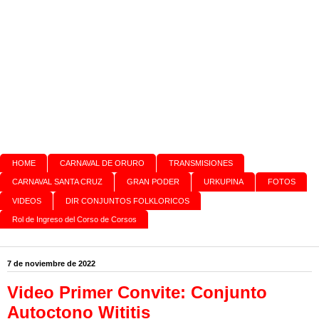
HOME
CARNAVAL DE ORURO
TRANSMISIONES
CARNAVAL SANTA CRUZ
GRAN PODER
URKUPINA
FOTOS
VIDEOS
DIR CONJUNTOS FOLKLORICOS
Rol de Ingreso del Corso de Corsos
7 de noviembre de 2022
Video Primer Convite: Conjunto
Autoctono Wititis