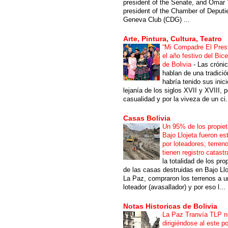
president of the Senate, and Omar 
president of the Chamber of Deputi
Geneva Club (CDG) ...
Arte, Pintura, Cultura, Teatro
“Mi Compadre El Prest
el año festivo del Bic
de Bolivia
-
Las cróni
hablan de una tradici
habría tenido sus inici
lejanía de los siglos XVII y XVIII, p
casualidad y por la viveza de un ci.
Casas Bolivia
Un 95% de los propiet
Bajo Llojeta fueron es
por loteadores; terren
tienen registro catastr
la totalidad de los pro
de las casas destruidas en Bajo Llo
La Paz, compraron los terrenos a u
loteador (avasallador) y por eso l...
Notas Historicas de Bolivia
La Paz Tranvía TLP 
dirigiéndose al este po