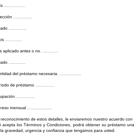
 ..................
ección ................
ado ...............
s ..............
 aplicado antes o no. .............
ado ..............
tidad del préstamo necesaria. ..................
iodo de préstamo ................
pación.................
reso mensual .....................
 reconocimiento de estos detalles, le enviaremos nuestro acuerdo con
si acepta los Términos y Condiciones, podrá obtener su préstamo u
 la gravedad, urgencia y confianza que tengamos para usted.