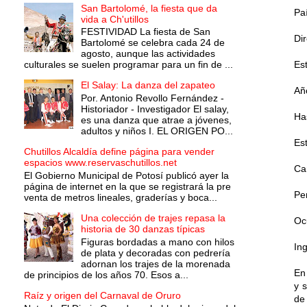
San Bartolomé, la fiesta que da
País
vida a Ch'utillos
FESTIVIDAD La fiesta de San
Dir
Bartolomé se celebra cada 24 de
agosto, aunque las actividades
culturales se suelen programar para un fin de ...
Est
El Salay: La danza del zapateo
Año
Por. Antonio Revollo Fernández -
Historiador - Investigador El salay,
Has
es una danza que atrae a jóvenes,
adultos y niños I. EL ORIGEN PO...
Est
Chutillos Alcaldía define página para vender
espacios www.reservaschutillos.net
Can
El Gobierno Municipal de Potosí publicó ayer la
página de internet en la que se registrará la pre
Per
venta de metros lineales, graderías y boca...
Una colección de trajes repasa la
Ocu
historia de 30 danzas típicas
Figuras bordadas a mano con hilos
Ing
de plata y decoradas con pedrería
adornan los trajes de la morenada
En
de principios de los años 70. Esos a...
y 
Raíz y origen del Carnaval de Oruro
de