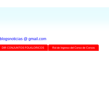
a blogsnoticias @ gmail.com
DIR CONJUNTOS FOLKLORICOS
Rol de Ingreso del Corso de Corsos