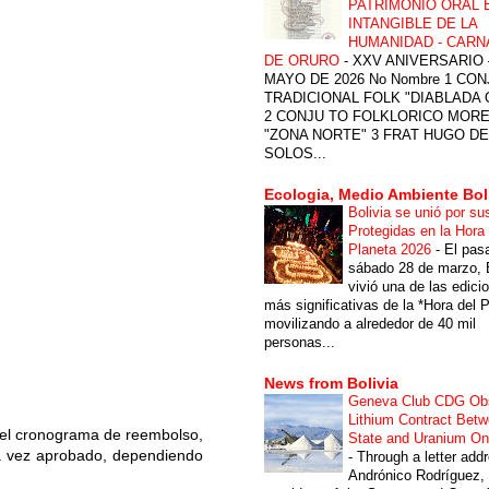
PATRIMONIO ORAL 
INTANGIBLE DE LA
HUMANIDAD - CARN
DE ORURO
-
XXV ANIVERSARIO 
MAYO DE 2026 No Nombre 1 CON
TRADICIONAL FOLK "DIABLADA
2 CONJU TO FOLKLORICO MOR
"ZONA NORTE" 3 FRAT HUGO DE
SOLOS...
Ecologia, Medio Ambiente Bol
Bolivia se unió por su
Protegidas en la Hora 
Planeta 2026
-
El pas
sábado 28 de marzo, B
vivió una de las edici
más significativas de la *Hora del P
movilizando a alrededor de 40 mil
personas...
News from Bolivia
Geneva Club CDG Ob
Lithium Contract Betw
 el cronograma de reembolso,
State and Uranium O
na vez aprobado, dependiendo
-
Through a letter add
Andrónico Rodríguez,