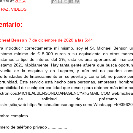
AHM
at
20:14
 PAZ
,
VIDEOS
ntario:
cheal Benson
7 de diciembre de 2020 a las 5:44
ra introducir correctamente mí mismo, soy el Sr. Michael Benson u
éstamo mínimo de € 5.000 euros o su equivalente en otras moned
éstamos a tipo de interés del 3%, esta es una oportunidad financi
éstamo 2021 rápidamente. Hay tanta gente afuera que busca oportun
 vuelta de la esquina y en Lugares, y aún así no pueden cons
ortunidades de financiamiento en su puerta y, como tal, no puede perm
ortunidad. Este servicio está hecho para personas, empresas, hombre
sponibilidad de cualquier cantidad que desee para obtener más inform
ectrónicos:MICHEALBENSONLOANAGENCY@GMAIL.COM,webmicheal
io de solicitud de préstamo y dev
estro,sitio,web:https://michealbensonagency.com/,Whatsapp:+593962
bre completo .................
ero de teléfono privado ................