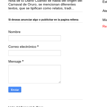
Nota de El Diario Cuando se habla del origen del
Es
Carnaval de Oruro, se mencionan diferentes
textos, que se tipifican como relatos, tradi...
At
Mi
Si deseas anunciar algo o publicitar en la pagina rellena
Re
Nombre
Correo electrónico
*
Mensaje
*