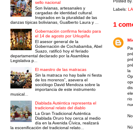
Posted by
sello nacional
Son livianas, artesanales y
Labels:
LA
cargadas de identidad cultural.
Inspirados en la pluralidad de las
danzas típicas bolivianas, Gualberto Laura y ...
1 come
Gobernación confirma feriado para
el 14 de agosto por Urkupiña
Mi
El asesor general de la
Gobernación de Cochabamba, Abel
Pa
Suazo, ratificó hoy el feriado
pr
departamental declarado por la Asamblea
pr
Legislativa p...
pr
El maestro de las matracas
la
Sin la matraca no hay baile ni fiesta
Op
de los morenos”, asevera el
op
sociólogo David Mendoza sobre la
di
importancia de este instrumento
el
musical...
r
Diablada Auténtica representa el
nu
tradicional relato del diablo
La Gran Tradicional Auténtica
Nom
Diablada Oruro hoy cerca al medio
día en la Avenida Cívica, realizará
Núm
la escenificación del tradicional relato...