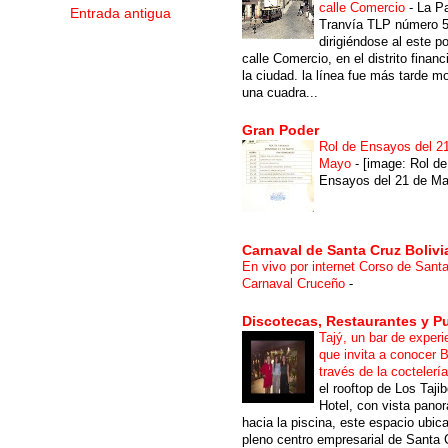
calle Comercio
-
La P
Entrada antigua
Tranvía TLP número 
dirigiéndose al este po
calle Comercio, en el distrito financ
la ciudad. la línea fue más tarde m
una cuadra...
Gran Poder
Rol de Ensayos del 2
Mayo
-
[image: Rol de
Ensayos del 21 de Ma
Carnaval de Santa Cruz Bolivi
En vivo por internet Corso de Sant
Carnaval Cruceño
-
Discotecas, Restaurantes y P
Tajý, un bar de experi
que invita a conocer B
través de la coctelerí
el rooftop de Los Taji
Hotel, con vista pano
hacia la piscina, este espacio ubic
pleno centro empresarial de Santa 