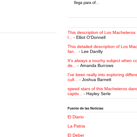
llega para of...
This description of Los Macheteros i
l...
- Elliot O'Donnell
This detailed description of Los Mac
fan...
- Lee Danilly
It's always a touchy subject when c
de...
- Amanda Burrows
I've been really into exploring differ
cult...
- Joshua Barnett
speed stars of this Macheteros danc
captiv...
- Hayley Serle
Fuente de las Noticias
El Diario
La Patria
El Deber