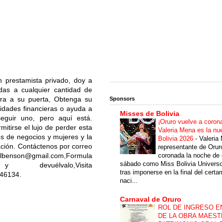
n prestamista privado, doy a
as a cualquier cantidad de
era a su puerta, Obtenga su
Sponsors
idades financieras o ayuda a
Misses de Bolivia
eguir uno, pero aquí está.
¡Oruro vuelve a coron
itirse el lujo de perder esta
Valeria Mena es la nu
s de negocios y mujeres y la
Bolivia 2026
-
Valeria
ación. Contáctenos por correo
representante de Orur
coronada la noche de 
benson@gmail.com,Formula
sábado como Miss Bolivia Univers
uélvalo,Visita
tras imponerse en la final del cert
046134.
naci...
Carnaval de Oruro
ROL DE INGRESO E
DE LA OBRA MAEST