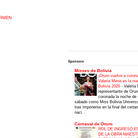
ARMEN
Sponsors
Misses de Bolivia
¡Oruro vuelve a coron
Valeria Mena es la nu
Bolivia 2026
-
Valeria
representante de Orur
coronada la noche de 
sábado como Miss Bolivia Univers
tras imponerse en la final del cert
naci...
Carnaval de Oruro
ROL DE INGRESO E
DE LA OBRA MAEST