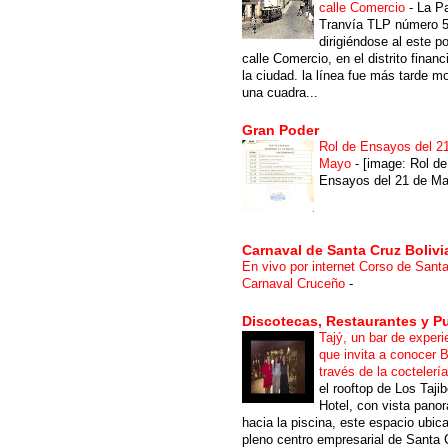
calle Comercio
-
La P
Tranvía TLP número 
dirigiéndose al este po
calle Comercio, en el distrito financ
la ciudad. la línea fue más tarde m
una cuadra...
Gran Poder
Rol de Ensayos del 2
Mayo
-
[image: Rol de
Ensayos del 21 de Ma
Carnaval de Santa Cruz Bolivi
En vivo por internet Corso de Sant
Carnaval Cruceño
-
Discotecas, Restaurantes y P
Tajý, un bar de experi
que invita a conocer B
través de la coctelerí
el rooftop de Los Taji
Hotel, con vista pano
hacia la piscina, este espacio ubic
pleno centro empresarial de Santa 