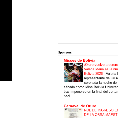
Sponsors
Misses de Bolivia
¡Oruro vuelve a coron
Valeria Mena es la nu
Bolivia 2026
-
Valeria
representante de Orur
coronada la noche de 
sábado como Miss Bolivia Univers
tras imponerse en la final del cert
naci...
Carnaval de Oruro
ROL DE INGRESO E
DE LA OBRA MAEST