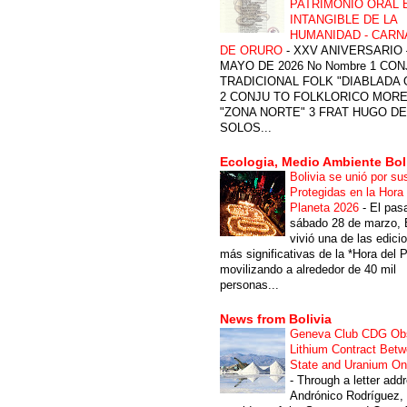
PATRIMONIO ORAL 
INTANGIBLE DE LA
HUMANIDAD - CARN
DE ORURO
-
XXV ANIVERSARIO 
MAYO DE 2026 No Nombre 1 CON
TRADICIONAL FOLK "DIABLADA
2 CONJU TO FOLKLORICO MOR
"ZONA NORTE" 3 FRAT HUGO DE
SOLOS...
Ecologia, Medio Ambiente Bol
Bolivia se unió por su
Protegidas en la Hora 
Planeta 2026
-
El pas
sábado 28 de marzo, B
vivió una de las edici
más significativas de la *Hora del P
movilizando a alrededor de 40 mil
personas...
News from Bolivia
Geneva Club CDG Ob
Lithium Contract Betw
State and Uranium O
-
Through a letter add
Andrónico Rodríguez,