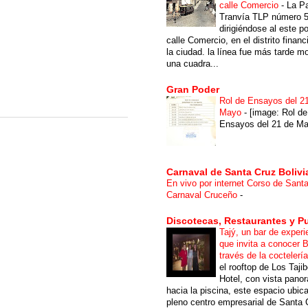
calle Comercio
-
La P
Tranvía TLP número 
dirigiéndose al este po
calle Comercio, en el distrito financ
la ciudad. la línea fue más tarde m
una cuadra...
Gran Poder
Rol de Ensayos del 2
Mayo
-
[image: Rol de
Ensayos del 21 de Ma
Carnaval de Santa Cruz Bolivi
En vivo por internet Corso de Sant
Carnaval Cruceño
-
Discotecas, Restaurantes y P
Tajý, un bar de experi
que invita a conocer B
través de la coctelerí
el rooftop de Los Taji
Hotel, con vista pano
hacia la piscina, este espacio ubic
pleno centro empresarial de Santa 