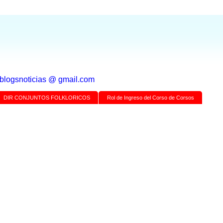
a blogsnoticias @ gmail.com
DIR CONJUNTOS FOLKLORICOS
Rol de Ingreso del Corso de Corsos