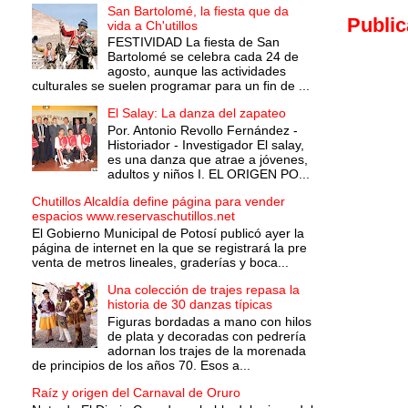
San Bartolomé, la fiesta que da
Public
vida a Ch'utillos
FESTIVIDAD La fiesta de San
Bartolomé se celebra cada 24 de
agosto, aunque las actividades
culturales se suelen programar para un fin de ...
El Salay: La danza del zapateo
Por. Antonio Revollo Fernández -
Historiador - Investigador El salay,
es una danza que atrae a jóvenes,
adultos y niños I. EL ORIGEN PO...
Chutillos Alcaldía define página para vender
espacios www.reservaschutillos.net
El Gobierno Municipal de Potosí publicó ayer la
página de internet en la que se registrará la pre
venta de metros lineales, graderías y boca...
Una colección de trajes repasa la
historia de 30 danzas típicas
Figuras bordadas a mano con hilos
de plata y decoradas con pedrería
adornan los trajes de la morenada
de principios de los años 70. Esos a...
Raíz y origen del Carnaval de Oruro