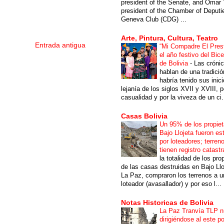
president of the Senate, and Omar 
president of the Chamber of Deputi
Geneva Club (CDG) ...
Arte, Pintura, Cultura, Teatro
Entrada antigua
“Mi Compadre El Prest
el año festivo del Bic
de Bolivia
-
Las cróni
hablan de una tradici
habría tenido sus inici
lejanía de los siglos XVII y XVIII, p
casualidad y por la viveza de un ci.
Casas Bolivia
Un 95% de los propiet
Bajo Llojeta fueron es
por loteadores; terren
tienen registro catastr
la totalidad de los pro
de las casas destruidas en Bajo Llo
La Paz, compraron los terrenos a u
loteador (avasallador) y por eso l...
Notas Historicas de Bolivia
La Paz Tranvía TLP 
dirigiéndose al este po