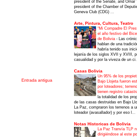
president of the Senate, and Omar 
president of the Chamber of Deputi
Geneva Club (CDG) ...
Arte, Pintura, Cultura, Teatro
“Mi Compadre El Prest
el año festivo del Bic
de Bolivia
-
Las cróni
hablan de una tradici
habría tenido sus inici
lejanía de los siglos XVII y XVIII, p
casualidad y por la viveza de un ci.
Casas Bolivia
Un 95% de los propiet
Entrada antigua
Bajo Llojeta fueron es
por loteadores; terren
tienen registro catastr
la totalidad de los pro
de las casas destruidas en Bajo Llo
La Paz, compraron los terrenos a u
loteador (avasallador) y por eso l...
Notas Historicas de Bolivia
La Paz Tranvía TLP 
dirigiéndose al este po