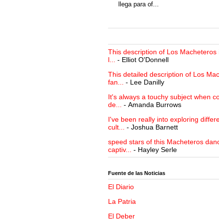
llega para of...
This description of Los Macheteros i
l...
- Elliot O'Donnell
This detailed description of Los Mac
fan...
- Lee Danilly
It's always a touchy subject when c
de...
- Amanda Burrows
I've been really into exploring differ
cult...
- Joshua Barnett
speed stars of this Macheteros danc
captiv...
- Hayley Serle
Fuente de las Noticias
El Diario
La Patria
El Deber