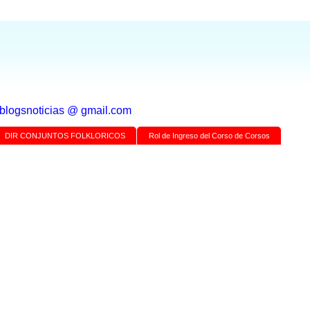
a blogsnoticias @ gmail.com
DIR CONJUNTOS FOLKLORICOS
Rol de Ingreso del Corso de Corsos