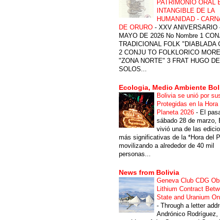
PATRIMONIO ORAL 
INTANGIBLE DE LA
HUMANIDAD - CARN
DE ORURO
-
XXV ANIVERSARIO 
MAYO DE 2026 No Nombre 1 CON
TRADICIONAL FOLK "DIABLADA
2 CONJU TO FOLKLORICO MOR
"ZONA NORTE" 3 FRAT HUGO DE
SOLOS...
Ecologia, Medio Ambiente Bol
Bolivia se unió por su
Protegidas en la Hora 
Planeta 2026
-
El pas
sábado 28 de marzo, B
vivió una de las edici
más significativas de la *Hora del P
movilizando a alrededor de 40 mil
personas...
News from Bolivia
Geneva Club CDG Ob
Lithium Contract Betw
State and Uranium O
-
Through a letter add
Andrónico Rodríguez,