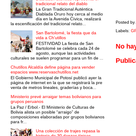
tradicional relato del diablo
La Gran Tradicional Auténtica
Diablada Oruro hoy cerca al medio
día en la Avenida Cívica, realizará
Posted by
la escenificación del tradicional relato...
Labels:
G
San Bartolomé, la fiesta que da
vida a Ch'utillos
FESTIVIDAD La fiesta de San
No ha
Bartolomé se celebra cada 24 de
agosto, aunque las actividades
culturales se suelen programar para un fin de ...
Public
Chutillos Alcaldía define página para vender
espacios www.reservaschutillos.net
El Gobierno Municipal de Potosí publicó ayer la
página de internet en la que se registrará la pre
venta de metros lineales, graderías y boca...
Ministerio prevé arraigar temas bolivianos para
grupos peruanos
La Paz / Erbol.- El Ministerio de Culturas de
Bolivia alista un posible “arraigo” de
composiciones elaboradas por grupos bolivianos
para fr...
Una colección de trajes repasa la
historia de 30 danzas típicas