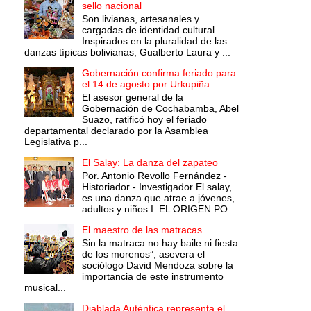
sello nacional
Son livianas, artesanales y
cargadas de identidad cultural.
Inspirados en la pluralidad de las
danzas típicas bolivianas, Gualberto Laura y ...
Gobernación confirma feriado para
el 14 de agosto por Urkupiña
El asesor general de la
Gobernación de Cochabamba, Abel
Suazo, ratificó hoy el feriado
departamental declarado por la Asamblea
Legislativa p...
El Salay: La danza del zapateo
Por. Antonio Revollo Fernández -
Historiador - Investigador El salay,
es una danza que atrae a jóvenes,
adultos y niños I. EL ORIGEN PO...
El maestro de las matracas
Sin la matraca no hay baile ni fiesta
de los morenos”, asevera el
sociólogo David Mendoza sobre la
importancia de este instrumento
musical...
Diablada Auténtica representa el