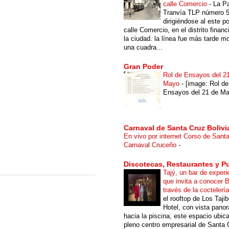
calle Comercio
-
La P
Tranvía TLP número 
dirigiéndose al este po
calle Comercio, en el distrito financ
la ciudad. la línea fue más tarde m
una cuadra...
Gran Poder
Rol de Ensayos del 2
Mayo
-
[image: Rol de
Ensayos del 21 de Ma
Carnaval de Santa Cruz Bolivi
En vivo por internet Corso de Sant
Carnaval Cruceño
-
Discotecas, Restaurantes y P
Tajý, un bar de experi
que invita a conocer B
través de la coctelerí
el rooftop de Los Taji
Hotel, con vista pano
hacia la piscina, este espacio ubic
pleno centro empresarial de Santa 