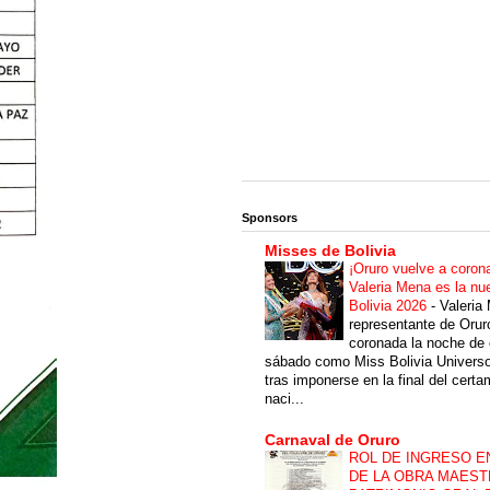
Sponsors
Misses de Bolivia
¡Oruro vuelve a coron
Valeria Mena es la nu
Bolivia 2026
-
Valeria
representante de Orur
coronada la noche de 
sábado como Miss Bolivia Univers
tras imponerse en la final del cert
naci...
Carnaval de Oruro
ROL DE INGRESO E
DE LA OBRA MAEST