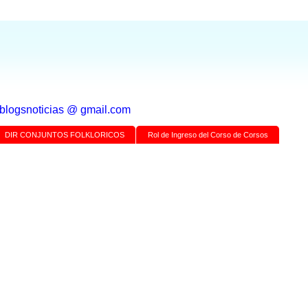
a blogsnoticias @ gmail.com
DIR CONJUNTOS FOLKLORICOS
Rol de Ingreso del Corso de Corsos