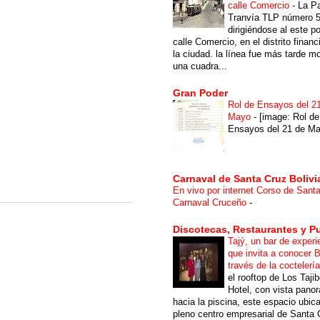
calle Comercio
-
La P
Tranvía TLP número 
dirigiéndose al este po
calle Comercio, en el distrito financ
la ciudad. la línea fue más tarde m
una cuadra...
Gran Poder
Rol de Ensayos del 2
Mayo
-
[image: Rol de
Ensayos del 21 de Ma
Carnaval de Santa Cruz Bolivi
En vivo por internet Corso de Sant
Carnaval Cruceño
-
Discotecas, Restaurantes y P
Tajý, un bar de experi
que invita a conocer B
través de la coctelerí
el rooftop de Los Taji
Hotel, con vista pano
hacia la piscina, este espacio ubic
pleno centro empresarial de Santa 