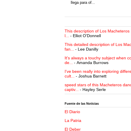
llega para of...
This description of Los Macheteros i
l...
- Elliot O'Donnell
This detailed description of Los Mac
fan...
- Lee Danilly
It's always a touchy subject when c
de...
- Amanda Burrows
I've been really into exploring differ
cult...
- Joshua Barnett
speed stars of this Macheteros danc
captiv...
- Hayley Serle
Fuente de las Noticias
El Diario
La Patria
El Deber