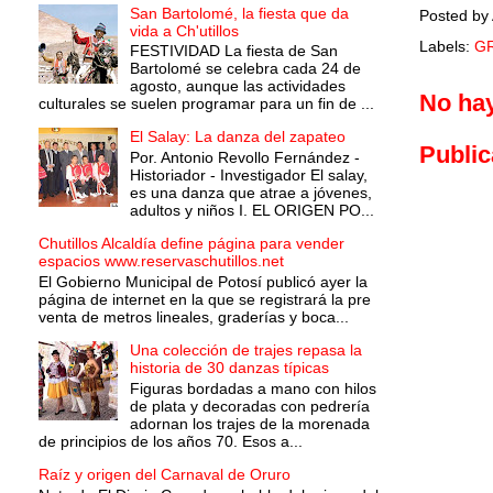
San Bartolomé, la fiesta que da
Posted by
vida a Ch'utillos
Labels:
G
FESTIVIDAD La fiesta de San
Bartolomé se celebra cada 24 de
agosto, aunque las actividades
No ha
culturales se suelen programar para un fin de ...
El Salay: La danza del zapateo
Public
Por. Antonio Revollo Fernández -
Historiador - Investigador El salay,
es una danza que atrae a jóvenes,
adultos y niños I. EL ORIGEN PO...
Chutillos Alcaldía define página para vender
espacios www.reservaschutillos.net
El Gobierno Municipal de Potosí publicó ayer la
página de internet en la que se registrará la pre
venta de metros lineales, graderías y boca...
Una colección de trajes repasa la
historia de 30 danzas típicas
Figuras bordadas a mano con hilos
de plata y decoradas con pedrería
adornan los trajes de la morenada
de principios de los años 70. Esos a...
Raíz y origen del Carnaval de Oruro