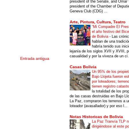
president of the Senate, and Omar 
president of the Chamber of Deputi
Geneva Club (CDG) ...
Arte, Pintura, Cultura, Teatro
“Mi Compadre El Prest
el año festivo del Bic
de Bolivia
-
Las cróni
hablan de una tradici
habría tenido sus inici
lejanía de los siglos XVII y XVIII, p
casualidad y por la viveza de un ci.
Entrada antigua
Casas Bolivia
Un 95% de los propiet
Bajo Llojeta fueron es
por loteadores; terren
tienen registro catastr
la totalidad de los pro
de las casas destruidas en Bajo Llo
La Paz, compraron los terrenos a u
loteador (avasallador) y por eso l...
Notas Historicas de Bolivia
La Paz Tranvía TLP 
dirigiéndose al este po